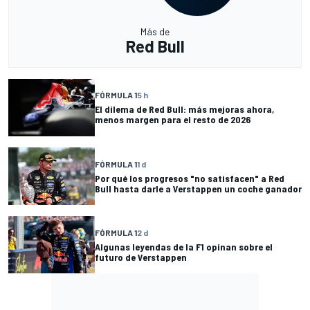
Más de
Red Bull
FÓRMULA 1
5 h
El dilema de Red Bull: más mejoras ahora,
menos margen para el resto de 2026
FÓRMULA 1
1 d
Por qué los progresos "no satisfacen" a Red
Bull hasta darle a Verstappen un coche ganador
FÓRMULA 1
2 d
Algunas leyendas de la F1 opinan sobre el
futuro de Verstappen