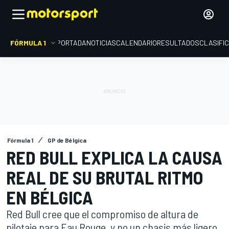
FÓRMULA 1
PORTADA
NOTICIAS
CALENDARIO
RESULTADOS
CLASIFI
Fórmula 1
GP de Bélgica
RED BULL EXPLICA LA CAUSA
REAL DE SU BRUTAL RITMO
EN BÉLGICA
Red Bull cree que el compromiso de altura de
pilotaje para Eau Rouge, y no un chasis más ligero,