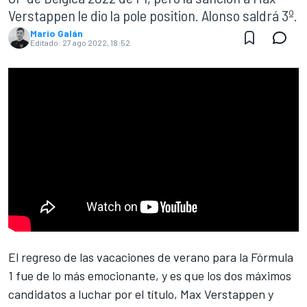
Verstappen le dio la pole position. Alonso saldrá 3º.
Mario Galán
Editado:
27 ago 2022, 18:52
El regreso de las vacaciones de verano para la
Fórmula
1
fue de lo más emocionante, y es que los dos máximos
candidatos a luchar por el título,
Max Verstappen
y