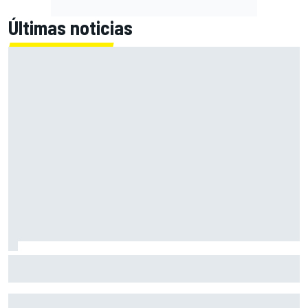
Últimas noticias
Así es la vida de un piloto de simulador en un equipo de
Fórmula 1