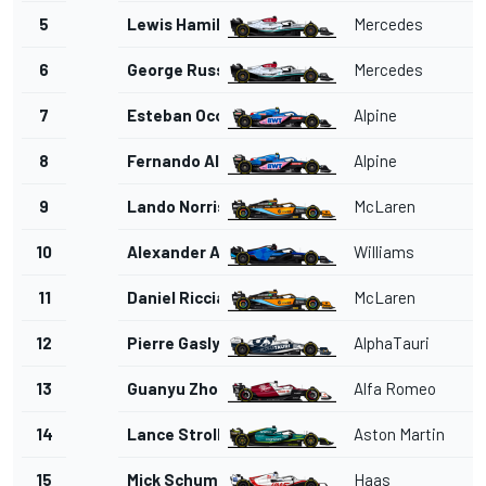
5
Lewis Hamilton
Mercedes
6
George Russell
Mercedes
7
Esteban Ocon
Alpine
8
Fernando Alonso
Alpine
9
Lando Norris
McLaren
10
Alexander Albon
Williams
11
Daniel Ricciardo
McLaren
12
Pierre Gasly
AlphaTauri
13
Guanyu Zhou
Alfa Romeo
14
Lance Stroll
Aston Martin
15
Mick Schumacher
Haas