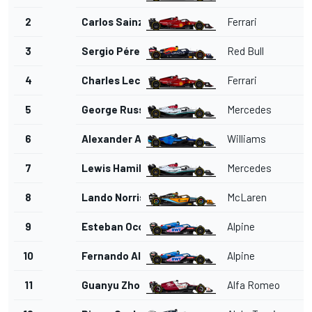
2
Carlos Sainz Jr.
Ferrari
3
Sergio Pérez
Red Bull
4
Charles Leclerc
Ferrari
5
George Russell
Mercedes
6
Alexander Albon
Williams
7
Lewis Hamilton
Mercedes
8
Lando Norris
McLaren
9
Esteban Ocon
Alpine
10
Fernando Alonso
Alpine
11
Guanyu Zhou
Alfa Romeo