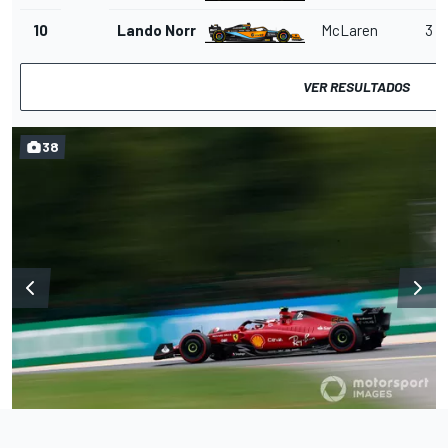
10
Lando Norris
McLaren
3
VER RESULTADOS
38