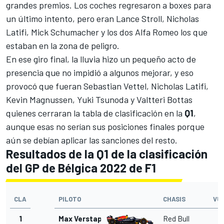
grandes premios. Los coches regresaron a boxes para
un último intento, pero eran
Lance Stroll
, Nicholas
Latifi, Mick Schumacher y los dos
Alfa Romeo
los que
estaban en la zona de peligro.
En ese giro final, la lluvia hizo un pequeño acto de
presencia que no impidió a algunos mejorar, y eso
provocó que fueran
Sebastian Vettel
, Nicholas Latifi,
Kevin Magnussen
,
Yuki Tsunoda
y Valtteri Bottas
quienes cerraran la tabla de clasificación en la
Q1
,
aunque esas no serían sus posiciones finales porque
aún se debían aplicar las sanciones del resto.
Resultados de la Q1 de la clasificación
del GP de Bélgica 2022 de F1
CLA
PILOTO
CHASIS
VU
1
Max Verstappen
Red Bull