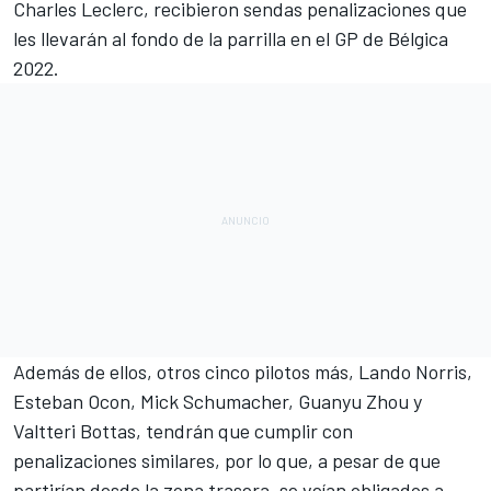
Charles Leclerc
, recibieron sendas penalizaciones que
les llevarán al fondo de la parrilla en el
GP de Bélgica
2022
.
Además de ellos, otros cinco pilotos más,
Lando Norris
,
Esteban Ocon
,
Mick Schumacher
,
Guanyu Zhou
y
Valtteri Bottas
, tendrán que cumplir con
penalizaciones similares, por lo que, a pesar de que
partirían desde la zona trasera, se veían obligados a