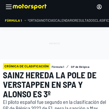
FÓRMULA 1
PORTADA
NOTICIAS
CALENDARIO
RESULTADOS
CLASIFI
CRÓNICA DE CLASIFICACIÓN
Fórmula 1
GP de Bélgica
SAINZ HEREDA LA POLE DE
VERSTAPPEN EN SPA Y
ALONSO ES 3º
El piloto español fue segundo en la clasificación del
GP de Bélgica 2022 de F1, pero la sanción a Max