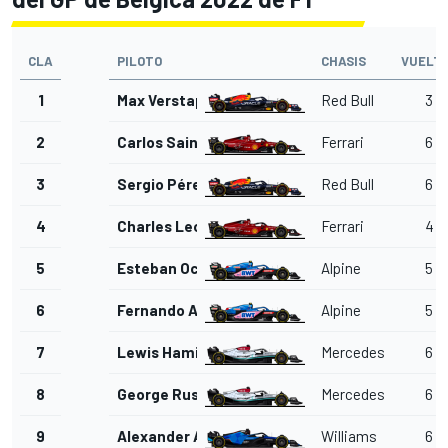
CLA
PILOTO
CHASIS
VUELT
1
Max Verstappen
Red Bull
3
2
Carlos Sainz Jr.
Ferrari
6
3
Sergio Pérez
Red Bull
6
4
Charles Leclerc
Ferrari
4
5
Esteban Ocon
Alpine
5
6
Fernando Alonso
Alpine
5
7
Lewis Hamilton
Mercedes
6
8
George Russell
Mercedes
6
9
Alexander Albon
Williams
6