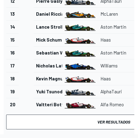
12
Pierre Gasly
AlphaTauri
13
Daniel Ricciardo
McLaren
14
Lance Stroll
Aston Martin
15
Mick Schumacher
Haas
16
Sebastian Vettel
Aston Martin
17
Nicholas Latifi
Williams
18
Kevin Magnussen
Haas
19
Yuki Tsunoda
AlphaTauri
20
Valtteri Bottas
Alfa Romeo
VER RESULTADOS