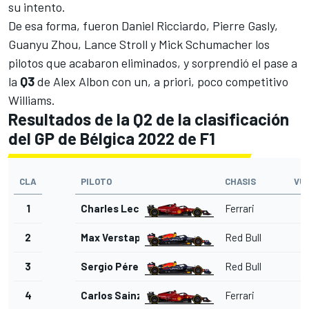
su intento.
De esa forma, fueron Daniel Ricciardo,
Pierre Gasly
,
Guanyu Zhou, Lance Stroll y Mick Schumacher los
pilotos que acabaron eliminados, y sorprendió el pase a
la
Q3
de Alex Albon con un, a priori, poco competitivo
Williams.
Resultados de la Q2 de la clasificación
del GP de Bélgica 2022 de F1
CLA
PILOTO
CHASIS
VU
1
Charles Leclerc
Ferrari
2
Max Verstappen
Red Bull
3
Sergio Pérez
Red Bull
4
Carlos Sainz Jr.
Ferrari