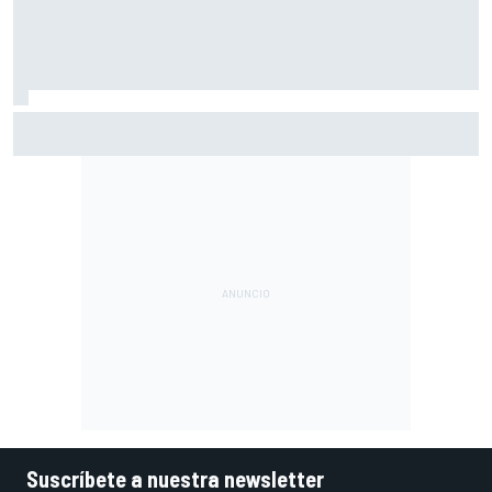
Las sprint van camino de aumentar en 2027, pero... ¿es
realmente el rumbo correcto?
Suscríbete a nuestra newsletter