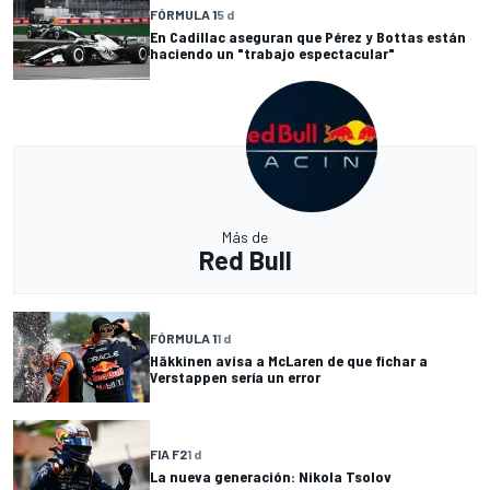
FÓRMULA 1
5 d
En Cadillac aseguran que Pérez y Bottas están
haciendo un "trabajo espectacular"
Más de
Red Bull
FÓRMULA 1
1 d
Häkkinen avisa a McLaren de que fichar a
Verstappen sería un error
FIA F2
1 d
La nueva generación: Nikola Tsolov