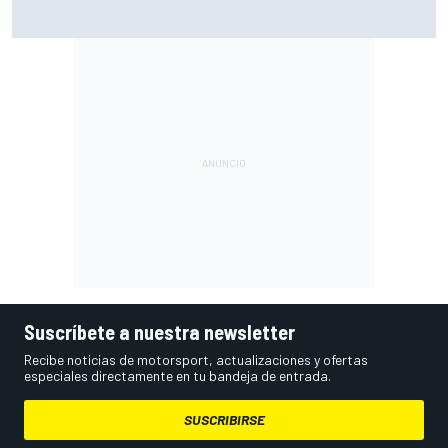
Márquez: "En la tercera vuelta he intentado un arreón y he
visto que ya no tenía neumático"
Suscríbete a nuestra newsletter
Recibe noticias de motorsport, actualizaciones y ofertas
especiales directamente en tu bandeja de entrada.
SUSCRIBIRSE