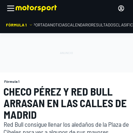
FÓRMULA 1
PORTADA
NOTICIAS
CALENDARIO
RESULTADOS
CLASIFI
Fórmula 1
CHECO PÉREZ Y RED BULL
ARRASAN EN LAS CALLES DE
MADRID
Red Bull consigue llenar los aledaños de la Plaza de
Cibeles para ver a algunos de sus mayores