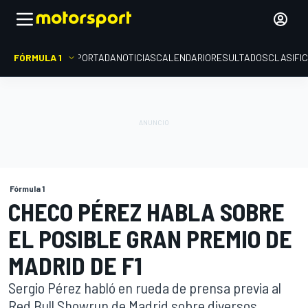
FÓRMULA 1
PORTADA
NOTICIAS
CALENDARIO
RESULTADOS
CLASIFI
Fórmula 1
CHECO PÉREZ HABLA SOBRE
EL POSIBLE GRAN PREMIO DE
MADRID DE F1
Sergio Pérez habló en rueda de prensa previa al
Red Bull Showrun de Madrid sobre diversos