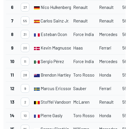
6
Nico Hulkenberg
Renault
Renault
56
27
7
Carlos Sainz Jr.
Renault
Renault
56
55
8
Esteban Ocon
Force India
Mercedes
56
31
9
Kevin Magnussen
Haas
Ferrari
56
20
10
Sergio Pérez
Force India
Mercedes
56
11
11
Brendon Hartley
Toro Rosso
Honda
55
28
12
Marcus Ericsson
Sauber
Ferrari
55
9
13
Stoffel Vandoorne
McLaren
Renault
55
2
14
Pierre Gasly
Toro Rosso
Honda
55
10