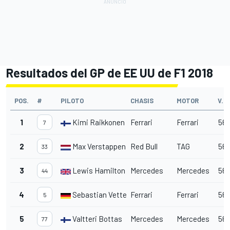
Resultados del GP de EE UU de F1 2018
POS.
#
PILOTO
CHASIS
MOTOR
V.
1
Kimi Raikkonen
Ferrari
Ferrari
56
7
2
Max Verstappen
Red Bull
TAG
56
33
3
Lewis Hamilton
Mercedes
Mercedes
56
44
4
Sebastian Vettel
Ferrari
Ferrari
56
5
5
Valtteri Bottas
Mercedes
Mercedes
56
77