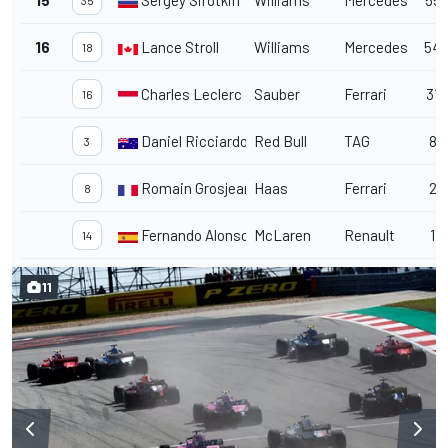
15
Sergey Sirotkin
Williams
Mercedes
55
35
16
Lance Stroll
Williams
Mercedes
54
18
Charles Leclerc
Sauber
Ferrari
31
16
Daniel Ricciardo
Red Bull
TAG
8
3
Romain Grosjean
Haas
Ferrari
2
8
Fernando Alonso
McLaren
Renault
1
14
11