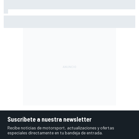
McLaren admite el problema que aún esconde su coche
pese a volver a ganar: "No es fácil"
Suscríbete a nuestra newsletter
Recibe noticias de motorsport, actualizaciones y ofertas
especiales directamente en tu bandeja de entrada.