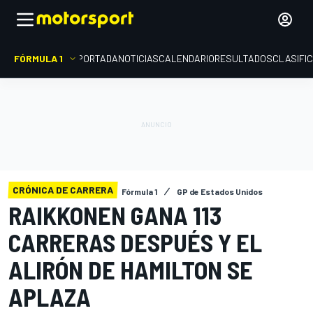
FÓRMULA 1
PORTADA
NOTICIAS
CALENDARIO
RESULTADOS
CLASIFI
CRÓNICA DE CARRERA
Fórmula 1
GP de Estados Unidos
RAIKKONEN GANA 113
CARRERAS DESPUÉS Y EL
ALIRÓN DE HAMILTON SE
APLAZA