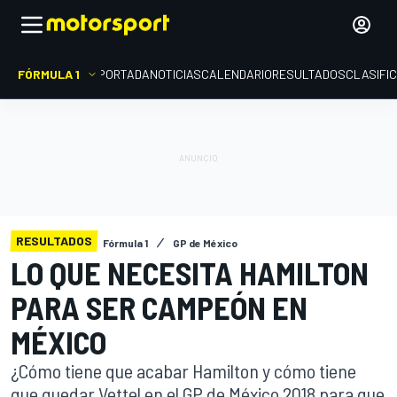
FÓRMULA 1
PORTADA
NOTICIAS
CALENDARIO
RESULTADOS
CLASIFI
RESULTADOS
Fórmula 1
GP de México
LO QUE NECESITA HAMILTON
PARA SER CAMPEÓN EN
MÉXICO
¿Cómo tiene que acabar Hamilton y cómo tiene
que quedar Vettel en el GP de México 2018 para que