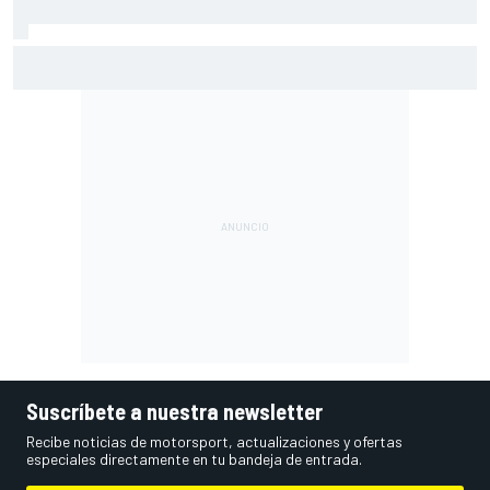
Las notas de mitad de temporada de la F1 2026: Haas se
queda atrás tras un gran inicio
Suscríbete a nuestra newsletter
Recibe noticias de motorsport, actualizaciones y ofertas
especiales directamente en tu bandeja de entrada.