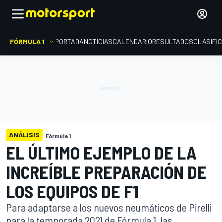
FÓRMULA 1
PORTADA
NOTICIAS
CALENDARIO
RESULTADOS
CLASIFI
ANÁLISIS
Fórmula 1
EL ÚLTIMO EJEMPLO DE LA
INCREÍBLE PREPARACIÓN DE
LOS EQUIPOS DE F1
Para adaptarse a los nuevos neumáticos de Pirelli
para la temporada 2021 de Fórmula 1, las