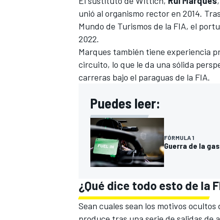
El sustituto de Wittich,
Rui Marques
unió al organismo rector en 2014. Tra
Mundo de Turismos de la FIA, el portug
2022.
Marques también tiene experiencia pr
circuito, lo que le da una sólida persp
carreras bajo el paraguas de la FIA.
Puedes leer:
FÓRMULA 1
Guerra de la gas
¿Qué dice todo esto de la 
Sean cuales sean los motivos ocultos 
produce tras una serie de salidas de a