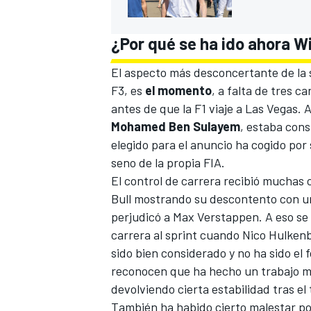
¿Por qué se ha ido ahora W
El aspecto más desconcertante de la 
F3
, es
el momento
, a falta de tres 
antes de que la F1 viaje a
Las Vegas
. 
Mohamed Ben Sulayem
, estaba cons
elegido para el anuncio ha cogido por
seno de la propia FIA.
El control de carrera recibió muchas c
MÁS CATEGORÍAS
Bull
mostrando su descontento con una 
perjudicó a
Max Verstappen
. A eso s
carrera al sprint cuando
Nico Hulken
sido bien considerado y no ha sido el
reconocen que ha hecho un trabajo muy
devolviendo cierta estabilidad tras el
También ha habido cierto malestar por