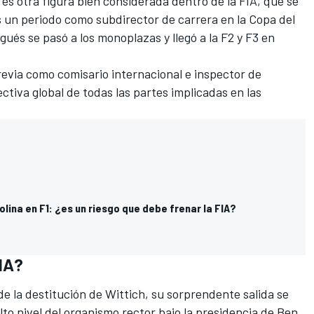
, es otra figura bien considerada dentro de la FIA, que se
s un periodo como subdirector de carrera en la Copa del
ués se pasó a los monoplazas y llegó a la F2 y F3 en
evia como comisario internacional e inspector de
ectiva global de todas las partes implicadas en las
olina en F1: ¿es un riesgo que debe frenar la FIA?
FIA?
de la destitución de Wittich, su sorprendente salida se
lto nivel del organismo rector bajo la presidencia de
Ben