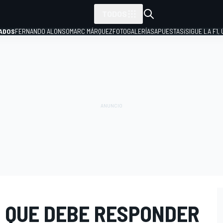
TODOS
ADOS
FERNANDO ALONSO
MARC MÁRQUEZ
FOTOGALERÍAS
APUESTAS
¡SIGUE LA F1,
P
 QUE DEBE RESPONDER