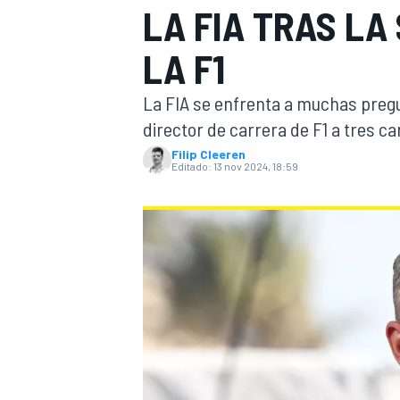
LA FIA TRAS LA
INDYCAR
WRC
LA F1
La FIA se enfrenta a muchas pregu
director de carrera de F1 a tres 
Filip Cleeren
Editado:
13 nov 2024, 18:59
WEC
FÓRMULA E