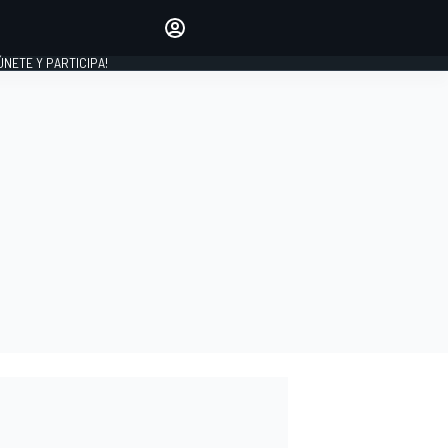
Haz que tu voz se escuche
comentando los artículos
 ÚNETE Y PARTICIPA!
INICIAR SESIÓN
EDICIÓN
ESPAÑA