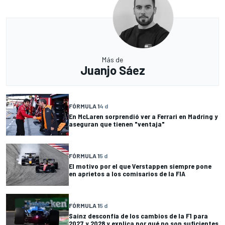
Más de
Juanjo Sáez
FÓRMULA 1
4 d
En McLaren sorprendió ver a Ferrari en Madring y
aseguran que tienen "ventaja"
FÓRMULA 1
5 d
El motivo por el que Verstappen siempre pone
en aprietos a los comisarios de la FIA
FÓRMULA 1
5 d
Sainz desconfía de los cambios de la F1 para
2027 y 2028 y explica por qué no son suficientes