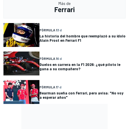
Más de
Ferrari
FÓRMULA 1
3 d
La historia del hombre que reemplazó a su ídolo
Alain Prost en Ferrari F1
FÓRMULA 1
6 d
Duelos en carrera en la F1 2026: ¿qué piloto le
gana a su compañero?
FÓRMULA 1
7 d
Bearman sueña con Ferrari, pero avisa: "No voy
a esperar años"