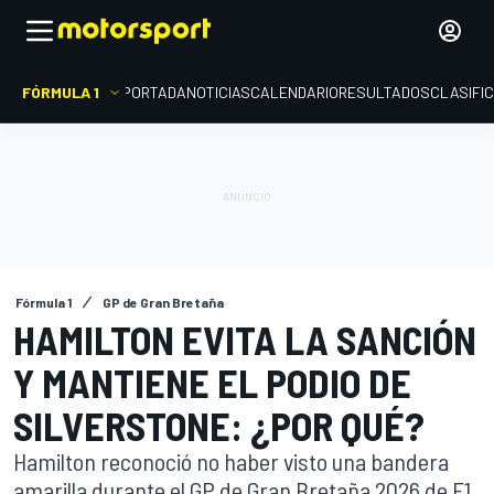
FÓRMULA 1
PORTADA
NOTICIAS
CALENDARIO
RESULTADOS
CLASIFI
Fórmula 1
GP de Gran Bretaña
HAMILTON EVITA LA SANCIÓN
Y MANTIENE EL PODIO DE
SILVERSTONE: ¿POR QUÉ?
Hamilton reconoció no haber visto una bandera
amarilla durante el GP de Gran Bretaña 2026 de F1,