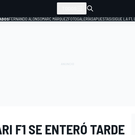
TODOS
ADOS
FERNANDO ALONSO
MARC MÁRQUEZ
FOTOGALERÍAS
APUESTAS
¡SIGUE LA F1,
P
RI F1 SE ENTERÓ TARDE