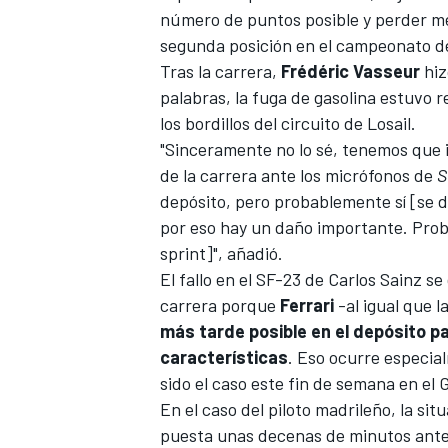
número de puntos posible y perder m
segunda posición en el campeonato d
Tras la carrera,
Frédéric Vasseur
hiz
palabras, la fuga de gasolina estuvo 
los bordillos del
circuito de Losail
.
"Sinceramente no lo sé, tenemos que in
de la carrera ante los micrófonos de
S
depósito, pero probablemente sí [se d
por eso hay un daño importante. Proba
sprint]", añadió.
El fallo en el
SF-23
de Carlos Sainz se 
carrera porque
Ferrari
-al igual que 
más tarde posible en el depósito pa
características
. Eso ocurre especia
sido el caso este fin de semana en el
G
En el caso del piloto madrileño, la sit
puesta unas decenas de minutos antes 