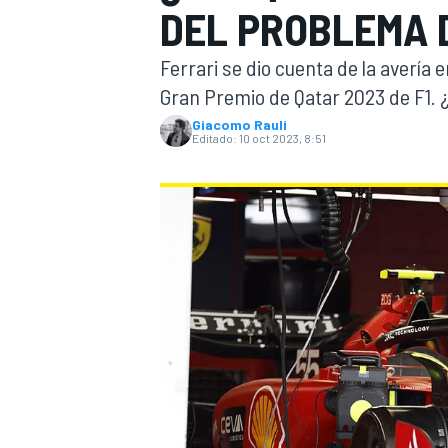
DEL PROBLEMA 
INDYCAR
WRC
Ferrari se dio cuenta de la avería e
Gran Premio de Qatar 2023 de F1. 
Giacomo Rauli
Editado:
10 oct 2023, 8:51
WEC
FÓRMULA E