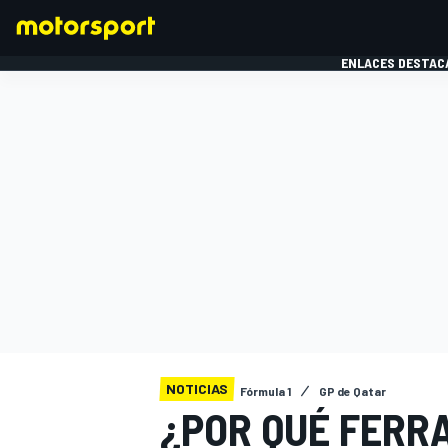
ENLACES DESTAC
FÓRMULA 1
MOTOG
NOTICIAS
Fórmula 1
GP de Qatar
¿POR QUÉ FERRA