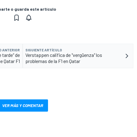
rte o guarda este artículo
O ANTERIOR
SIGUIENTE ARTÍCULO
e tarde" de
Verstappen califica de "vergüenza" los
e Qatar F1
problemas de la F1 en Qatar
VER MÁS Y COMENTAR