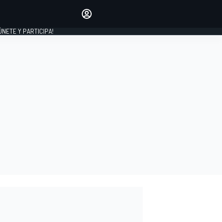
Haz que tu voz se escuche
comentando los artículos
 ÚNETE Y PARTICIPA!
INICIAR SESIÓN
EDICIÓN
ESPAÑA