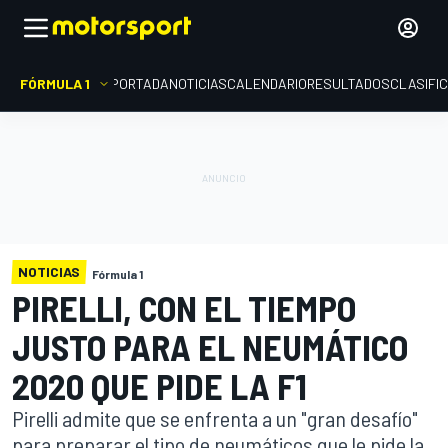
FÓRMULA 1
PORTADA
NOTICIAS
CALENDARIO
RESULTADOS
CLASIFI
NOTICIAS
Fórmula 1
PIRELLI, CON EL TIEMPO
JUSTO PARA EL NEUMÁTICO
2020 QUE PIDE LA F1
Pirelli admite que se enfrenta a un "gran desafío"
para preparar el tipo de neumáticos que le pide la