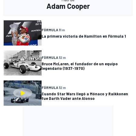
Adam Cooper
FÓRMULA 1
1 m
La primera victoria de Hamilton en Fórmula 1
FÓRMULA 1
2 m
Bruce McLaren, el fundador de un equipo
legendario (1937-1970)
FÓRMULA 1
2 m
Cuando Star Wars llegó a Mónaco y Raikkonen
fue Darth Vader ante Alonso