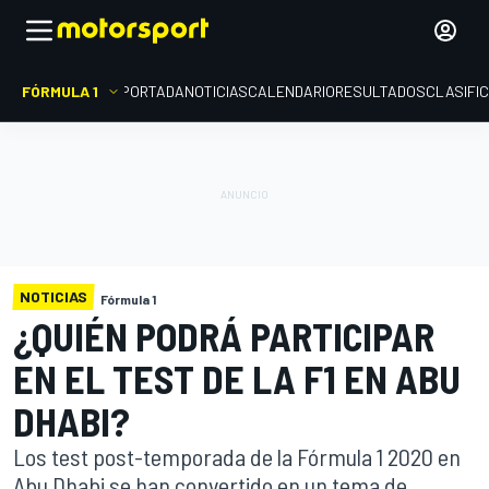
FÓRMULA 1
PORTADA
NOTICIAS
CALENDARIO
RESULTADOS
CLASIFI
NOTICIAS
Fórmula 1
¿QUIÉN PODRÁ PARTICIPAR
EN EL TEST DE LA F1 EN ABU
DHABI?
Los test post-temporada de la Fórmula 1 2020 en
Abu Dhabi se han convertido en un tema de