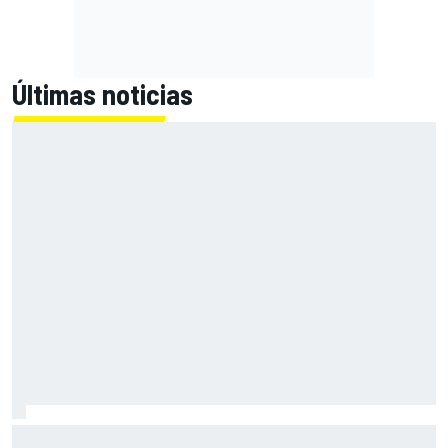
Últimas noticias
Para Neuville, el Rally de Finlandia fue "demasiado rápido";