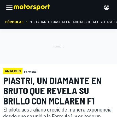
FÓRMULA 1
PORTADA
NOTICIAS
CALENDARIO
RESULTADOS
CLASIFI
ANÁLISIS
Fórmula 1
PIASTRI, UN DIAMANTE EN
BRUTO QUE REVELA SU
BRILLO CON MCLAREN F1
El piloto australiano creció de manera exponencial
desde que se unió a la Fórmula 1, y es todo un