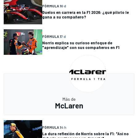
FÓRMULA 1
6 d
Duelos en carrera en la F1 2026: ¿qué piloto le
gana a su compañero?
FÓRMULA 1
7 d
Norris explica su curioso enfoque de
"aprendizaje" con sus compañeros en F1
Más de
McLaren
FÓRMULA 1
4 h
La dura reflexión de Norris sobre la F1: "Así no