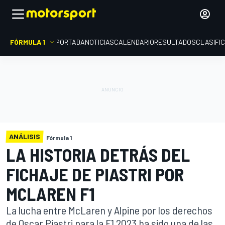
FÓRMULA 1
PORTADA
NOTICIAS
CALENDARIO
RESULTADOS
CLASIFI
ANÁLISIS
Fórmula 1
LA HISTORIA DETRÁS DEL
FICHAJE DE PIASTRI POR
MCLAREN F1
La lucha entre McLaren y Alpine por los derechos
de Oscar Piastri para la F1 2023 ha sido una de las