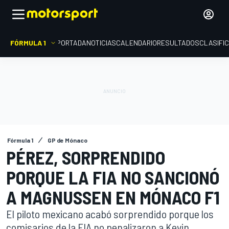
FÓRMULA 1
PORTADA
NOTICIAS
CALENDARIO
RESULTADOS
CLASIFI
Fórmula 1
GP de Mónaco
PÉREZ, SORPRENDIDO
PORQUE LA FIA NO SANCIONÓ
A MAGNUSSEN EN MÓNACO F1
El piloto mexicano acabó sorprendido porque los
comisarios de la FIA no penalizaron a Kevin