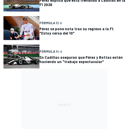
Pérez explica qué está frenando a Cadillac en la
F1 2026
FÓRMULA 1
2 d
Pérez se pone nota tras su regreso a la F1:
"Estoy cerca del 10"
FÓRMULA 1
4 d
En Cadillac aseguran que Pérez y Bottas están
haciendo un "trabajo espectacular"