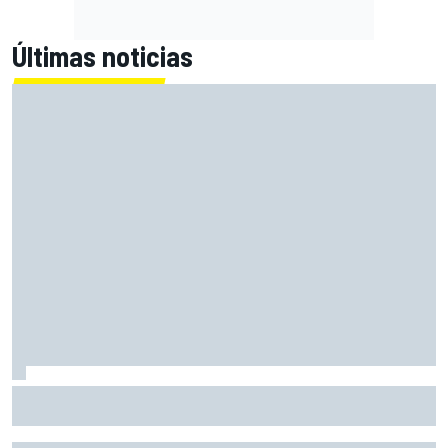
Últimas noticias
Pérez explica qué está frenando a Cadillac en la F1 2026