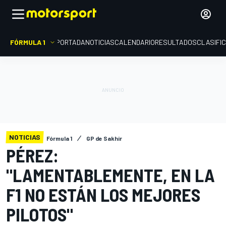
FÓRMULA 1
PORTADA
NOTICIAS
CALENDARIO
RESULTADOS
CLASIFI
NOTICIAS
Fórmula 1
GP de Sakhir
PÉREZ:
"LAMENTABLEMENTE, EN LA
F1 NO ESTÁN LOS MEJORES
PILOTOS"