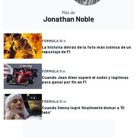
Más de
Jonathan Noble
FÓRMULA 1
8 d
La historia detrás de la foto más icónica de un
repostaje de F1
FÓRMULA 1
1 m
Cuando Jean Alesi superó el sudor y lágrimas
para ganar por fin en F1
FÓRMULA 1
2 m
Cuando Senna logró finalmente domar a 'El
león'