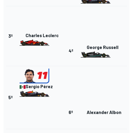
Charles Leclerc
3º
George Russell
4º
Sergio Pérez
5º
6º
Alexander Albon