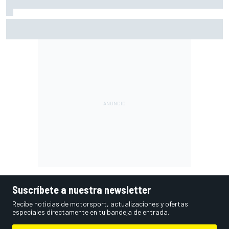
MotoGP en DIRECTO: la Práctica de Silverstone (Gran
Bretaña), con Live Timing
Suscríbete a nuestra newsletter
Recibe noticias de motorsport, actualizaciones y ofertas
especiales directamente en tu bandeja de entrada.