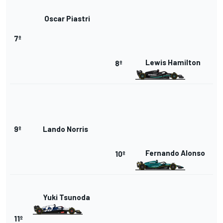
Oscar Piastri
7º
Lewis Hamilton
8º
9º
Lando Norris
Fernando Alonso
10º
Yuki Tsunoda
11º