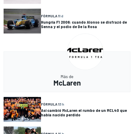
FÓRMULA 1
1 d
Hungría F1 2006: cuando Alonso se disfrazó de
Senna y el podio de De la Rosa
Más de
McLaren
FÓRMULA 1
3 h
Así cambió McLaren el rumbo de un MCL40 que
había nacido perdido
FÓRMULA 1
5 h