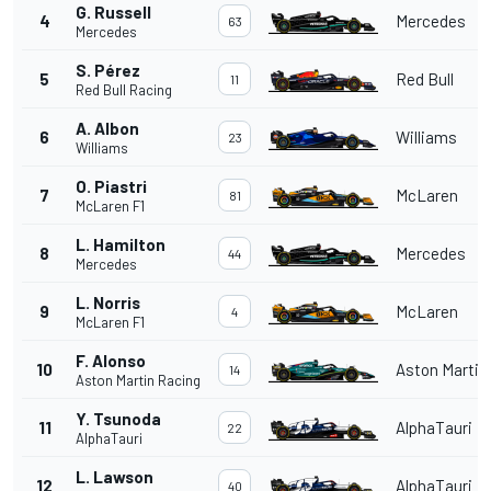
G. Russell
4
Mercedes
63
Mercedes
S. Pérez
5
Red Bull
11
Red Bull Racing
A. Albon
6
Williams
23
Williams
O. Piastri
7
McLaren
81
McLaren F1
L. Hamilton
8
Mercedes
44
Mercedes
L. Norris
9
McLaren
4
McLaren F1
F. Alonso
10
Aston Martin
14
Aston Martin Racing
Y. Tsunoda
11
AlphaTauri
22
AlphaTauri
L. Lawson
12
AlphaTauri
40