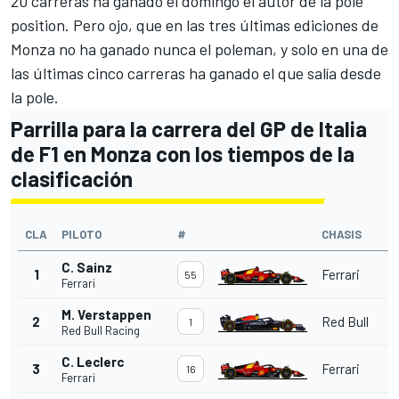
20 carreras ha ganado el domingo el autor de la pole
position. Pero ojo, que en las tres últimas ediciones de
Monza
no ha ganado nunca el poleman, y solo en una de
las últimas cinco carreras ha ganado el que salía desde
la pole.
Parrilla para la carrera del GP de Italia
de F1 en Monza con los tiempos de la
clasificación
CLA
PILOTO
#
CHASIS
C. Sainz
1
Ferrari
55
Ferrari
M. Verstappen
2
Red Bull
1
Red Bull Racing
C. Leclerc
3
Ferrari
16
Ferrari