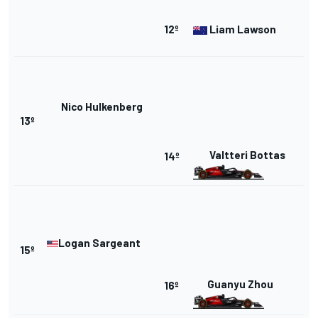
12º
Liam Lawson
Nico Hulkenberg
13º
Valtteri Bottas
14º
Logan Sargeant
15º
Guanyu Zhou
16º