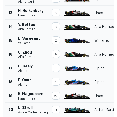
AlphaTauri
N. Hulkenberg
13
Haas
27
Haas F1 Team
V. Bottas
14
Alfa Romeo
77
Alfa Romeo
L. Sargeant
15
Williams
2
Williams
G. Zhou
16
Alfa Romeo
24
Alfa Romeo
P. Gasly
17
Alpine
10
Alpine
E. Ocon
18
Alpine
31
Alpine
K. Magnussen
19
Haas
20
Haas F1 Team
L. Stroll
20
Aston Martin
18
Aston Martin Racing