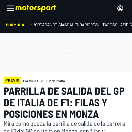
FÓRMULA 1
PORTADA
NOTICIAS
CALENDARIO
RESULTADOS
CLASIFI
PREVIO
Fórmula 1
GP de Italia
PARRILLA DE SALIDA DEL GP
DE ITALIA DE F1: FILAS Y
POSICIONES EN MONZA
Mira cómo queda la parrilla de salida de la carrera
de F1 del GP de Italia en Monza, con filas y