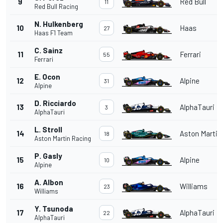
9
Red Bull
11
Red Bull Racing
N. Hulkenberg
10
Haas
27
Haas F1 Team
C. Sainz
11
Ferrari
55
Ferrari
E. Ocon
12
Alpine
31
Alpine
D. Ricciardo
13
AlphaTauri
3
AlphaTauri
L. Stroll
14
Aston Martin
18
Aston Martin Racing
P. Gasly
15
Alpine
10
Alpine
A. Albon
16
Williams
23
Williams
Y. Tsunoda
17
AlphaTauri
22
AlphaTauri