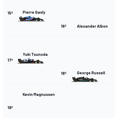
Pierre Gasly
15º
16º
Alexander Albon
Yuki Tsunoda
17º
George Russell
18º
Kevin Magnussen
19º