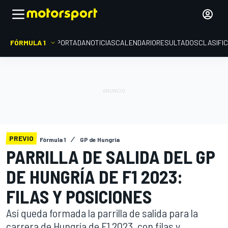
FÓRMULA 1
PORTADA
NOTICIAS
CALENDARIO
RESULTADOS
CLASIFI
PREVIO
Fórmula 1
GP de Hungría
PARRILLA DE SALIDA DEL GP
DE HUNGRÍA DE F1 2023:
FILAS Y POSICIONES
Así queda formada la parrilla de salida para la
carrera de Hungría de F1 2023, con filas y