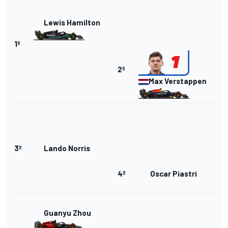
Lewis Hamilton
1º
2º
Max Verstappen
3º
Lando Norris
4º
Oscar Piastri
Guanyu Zhou