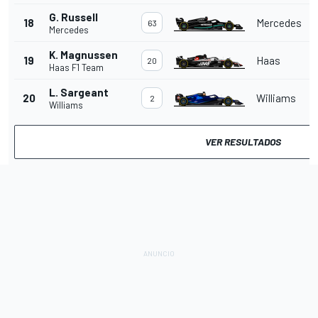
G. Russell
18
Mercedes
63
Mercedes
K. Magnussen
19
Haas
20
Haas F1 Team
L. Sargeant
20
Williams
2
Williams
VER RESULTADOS