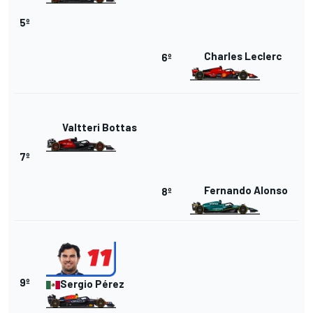
5º
Charles Leclerc
6º
Valtteri Bottas
7º
Fernando Alonso
8º
9º
Sergio Pérez