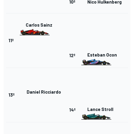
10º
Nico Hulkenberg
Carlos Sainz
11º
Esteban Ocon
12º
Daniel Ricciardo
13º
Lance Stroll
14º