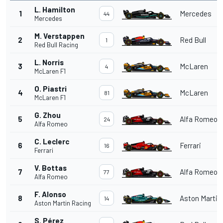
L. Hamilton
1
Mercedes
44
Mercedes
M. Verstappen
2
Red Bull
1
Red Bull Racing
L. Norris
3
McLaren
4
McLaren F1
O. Piastri
4
McLaren
81
McLaren F1
G. Zhou
5
Alfa Romeo
24
Alfa Romeo
C. Leclerc
6
Ferrari
16
Ferrari
V. Bottas
7
Alfa Romeo
77
Alfa Romeo
F. Alonso
8
Aston Martin
14
Aston Martin Racing
S. Pérez