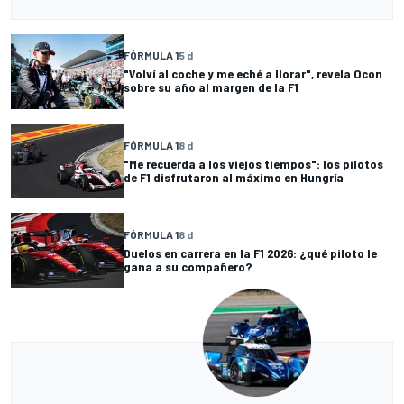
FÓRMULA 1
5 d
"Volví al coche y me eché a llorar", revela Ocon
sobre su año al margen de la F1
FÓRMULA 1
8 d
"Me recuerda a los viejos tiempos": los pilotos
de F1 disfrutaron al máximo en Hungría
FÓRMULA 1
8 d
Duelos en carrera en la F1 2026: ¿qué piloto le
gana a su compañero?