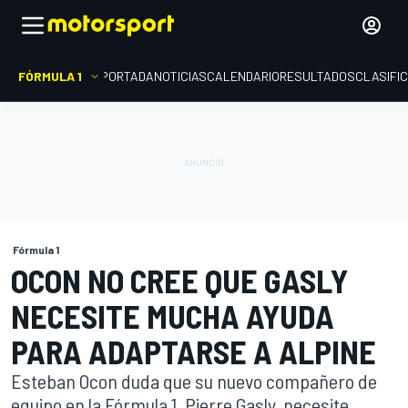
FÓRMULA 1
PORTADA
NOTICIAS
CALENDARIO
RESULTADOS
CLASIFI
Fórmula 1
OCON NO CREE QUE GASLY
NECESITE MUCHA AYUDA
PARA ADAPTARSE A ALPINE
Esteban Ocon duda que su nuevo compañero de
equipo en la Fórmula 1, Pierre Gasly, necesite