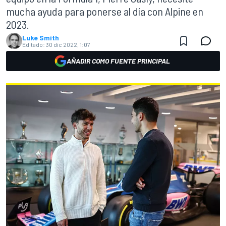
mucha ayuda para ponerse al día con Alpine en
2023.
Luke Smith
Editado:
30 dic 2022, 1:07
AÑADIR COMO FUENTE PRINCIPAL