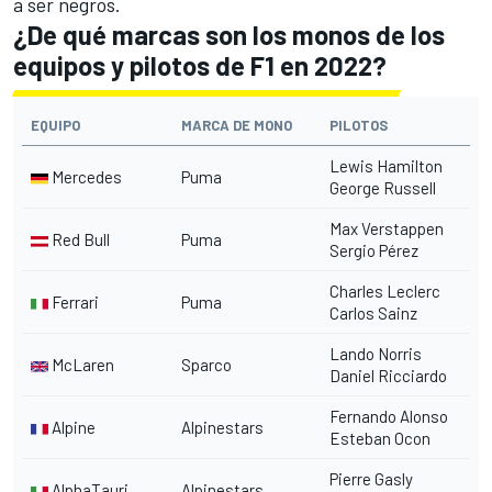
a ser negros.
¿De qué marcas son los monos de los
equipos y pilotos de F1 en 2022?
EQUIPO
MARCA DE MONO
PILOTOS
Lewis Hamilton
Mercedes
Puma
George Russell
Max Verstappen
Red Bull
Puma
Sergio Pérez
Charles Leclerc
Ferrari
Puma
Carlos Sainz
Lando Norris
McLaren
Sparco
Daniel Ricciardo
Fernando Alonso
Alpine
Alpinestars
Esteban Ocon
Pierre Gasly
AlphaTauri
Alpinestars