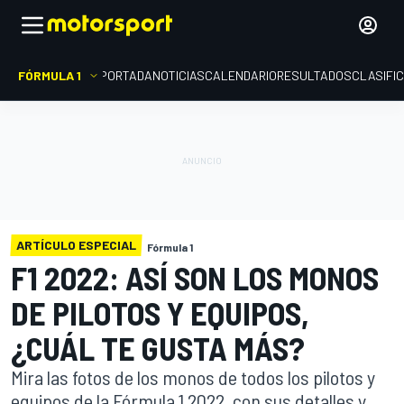
FÓRMULA 1
PORTADA
NOTICIAS
CALENDARIO
RESULTADOS
CLASIFI
ARTÍCULO ESPECIAL
Fórmula 1
F1 2022: ASÍ SON LOS MONOS
DE PILOTOS Y EQUIPOS,
¿CUÁL TE GUSTA MÁS?
Mira las fotos de los monos de todos los pilotos y
equipos de la Fórmula 1 2022, con sus detalles y