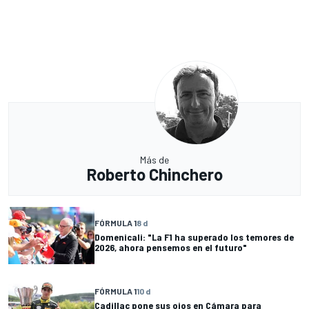
Más de
Roberto Chinchero
FÓRMULA 1
8 d
Domenicali: "La F1 ha superado los temores de
2026, ahora pensemos en el futuro"
FÓRMULA 1
10 d
Cadillac pone sus ojos en Cámara para