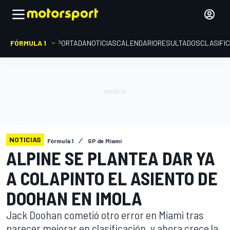
FÓRMULA 1
PORTADA
NOTICIAS
CALENDARIO
RESULTADOS
CLASIFI
NOTICIAS
Fórmula 1
GP de Miami
ALPINE SE PLANTEA DAR YA
A COLAPINTO EL ASIENTO DE
DOOHAN EN IMOLA
Jack Doohan cometió otro error en Miami tras
parecer mejorar en clasificación, y ahora crece la