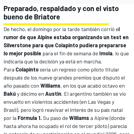
Preparado, respaldado y con el visto
bueno de Briatore
De hecho, el domingo por la tarde también corrió e
l
rumor de que Alpine estaba organizando un test en
Silverstone para que Colapinto pudiera prepararse
lo mejor posible
para el fin de semana de
Imola
, lo que
indicaría que la decisión ya está en marcha.
Para
Colapinto
sería un regreso como piloto titular
después de los nueve grandes premios que disputó el
año pasado con
Williams
, en los que acabó octavo en
Bakú
y décimo en
Austin
. El argentino también se vio
envuelto en violentos accidentes (en Las Vegas y
Brasil), pero logró reavivar el interés de su país natal
por la
Fórmula 1.
Su paso de
Williams
a Alpine (donde
hasta ahora ha ocupado el rol de tercer piloto) parecía
la antesala de su participación en el mundial 2026, pero