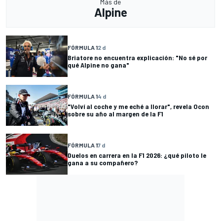
Más de
Alpine
FÓRMULA 1
2 d
Briatore no encuentra explicación: "No sé por
qué Alpine no gana"
FÓRMULA 1
4 d
"Volví al coche y me eché a llorar", revela Ocon
sobre su año al margen de la F1
FÓRMULA 1
7 d
Duelos en carrera en la F1 2026: ¿qué piloto le
gana a su compañero?