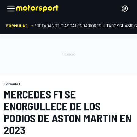
FÓRMULA 1
PORTADA
NOTICIAS
CALENDARIO
RESULTADOS
CLASIFI
Fórmula 1
MERCEDES F1 SE
ENORGULLECE DE LOS
PODIOS DE ASTON MARTIN EN
2023