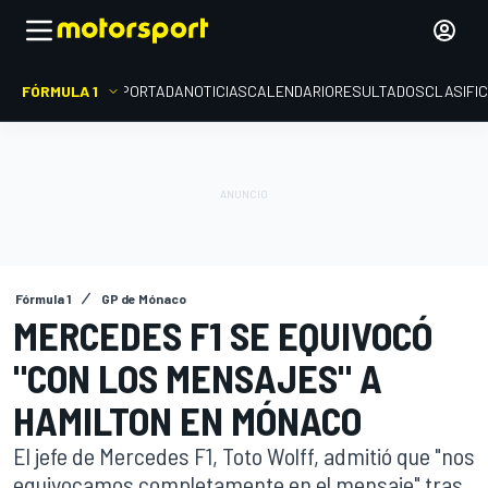
FÓRMULA 1
PORTADA
NOTICIAS
CALENDARIO
RESULTADOS
CLASIFI
Fórmula 1
GP de Mónaco
MERCEDES F1 SE EQUIVOCÓ
"CON LOS MENSAJES" A
HAMILTON EN MÓNACO
El jefe de Mercedes F1, Toto Wolff, admitió que "nos
equivocamos completamente en el mensaje" tras