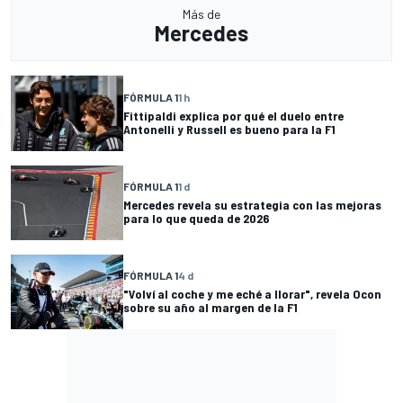
Más de
Mercedes
FÓRMULA 1
1 h
Fittipaldi explica por qué el duelo entre
Antonelli y Russell es bueno para la F1
FÓRMULA 1
1 d
Mercedes revela su estrategia con las mejoras
para lo que queda de 2026
FÓRMULA 1
4 d
"Volví al coche y me eché a llorar", revela Ocon
sobre su año al margen de la F1