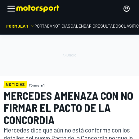
FÓRMULA 1
PORTADA
NOTICIAS
CALENDARIO
RESULTADOS
CLASIFI
NOTICIAS
Fórmula 1
MERCEDES AMENAZA CON NO
FIRMAR EL PACTO DE LA
CONCORDIA
Mercedes dice que aún no está conforme con los
detalles del nuevo Pacto de la Concordia porque le