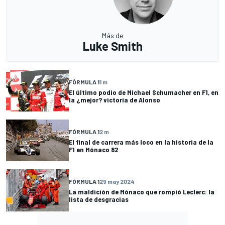
Más de
Luke Smith
FÓRMULA 1
1 m
El último podio de Michael Schumacher en F1, en
la ¿mejor? victoria de Alonso
FÓRMULA 1
2 m
El final de carrera más loco en la historia de la
F1 en Mónaco 82
FÓRMULA 1
29 may 2024
La maldición de Mónaco que rompió Leclerc: la
lista de desgracias