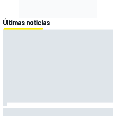
Últimas noticias
Bagnaia: "Este año no sé todo sobre mi moto, entro en
pista y simplemente piloto lo que tengo"