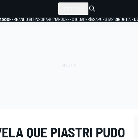
TODOS
ADOS
FERNANDO ALONSO
MARC MÁRQUEZ
FOTOGALERÍAS
APUESTAS
¡SIGUE LA F1,
P
ELA QUE PIASTRI PUDO