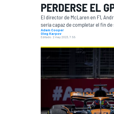
PERDERSE EL G
INDYCAR
WRC
El director de McLaren en F1, Andre
sería capaz de completar el fin d
Adam Cooper
Oleg Karpov
Editado:
2 may 2023, 7:55
WEC
FÓRMULA E