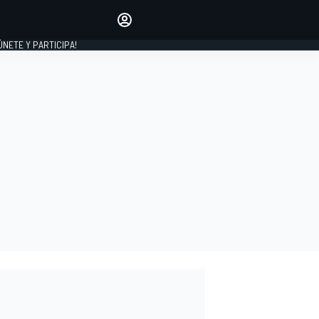
Haz que tu voz se escuche
comentando los artículos
 ÚNETE Y PARTICIPA!
INICIAR SESIÓN
EDICIÓN
ESPAÑA