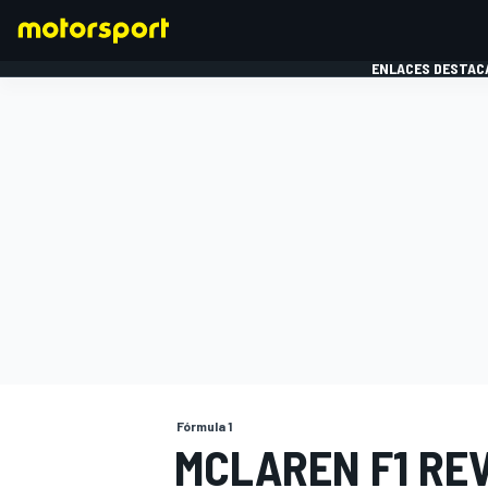
ENLACES DESTAC
FÓRMULA 1
MOTOG
Fórmula 1
MCLAREN F1 REV