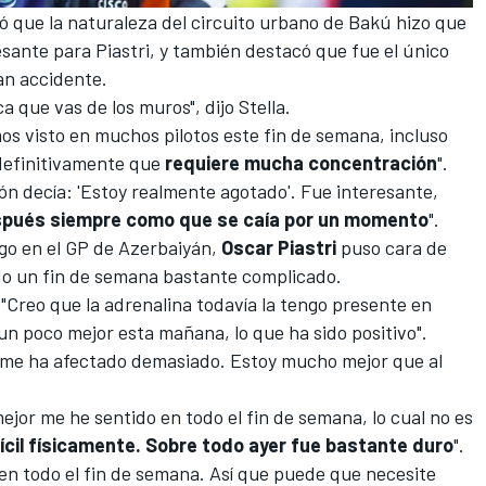
ó que la naturaleza del
circuito urbano de Bakú
hizo que
sante para Piastri, y también destacó que fue el único
an accidente.
ca que vas de los muros", dijo Stella.
os visto en muchos pilotos este fin de semana, incluso
 definitivamente que
requiere mucha concentración
".
ón decía: 'Estoy realmente agotado'. Fue interesante,
espués siempre como que se caía por un momento
".
go en el
GP de Azerbaiyán
,
Oscar Piastri
puso cara de
ido un fin de semana bastante complicado.
. "Creo que la adrenalina todavía la tengo presente en
n poco mejor esta mañana, lo que ha sido positivo".
no me ha afectado demasiado. Estoy mucho mejor que al
jor me he sentido en todo el fin de semana, lo cual no es
ícil físicamente. Sobre todo ayer fue bastante duro
".
en todo el fin de semana. Así que puede que necesite