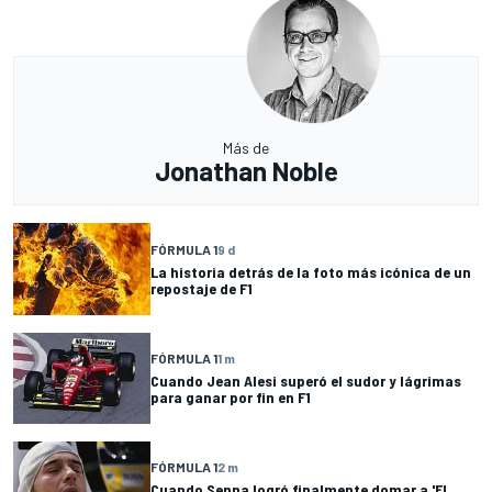
Más de
Jonathan Noble
FÓRMULA 1
9 d
La historia detrás de la foto más icónica de un
repostaje de F1
FÓRMULA 1
1 m
Cuando Jean Alesi superó el sudor y lágrimas
para ganar por fin en F1
FÓRMULA 1
2 m
Cuando Senna logró finalmente domar a 'El