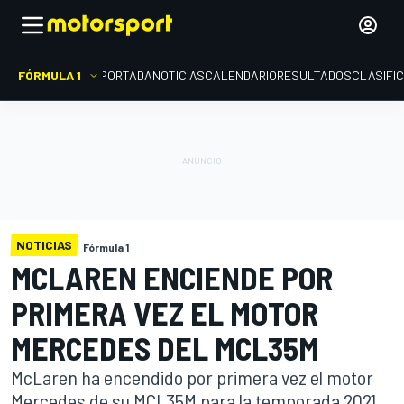
FÓRMULA 1
PORTADA
NOTICIAS
CALENDARIO
RESULTADOS
CLASIFI
NOTICIAS
Fórmula 1
MCLAREN ENCIENDE POR
PRIMERA VEZ EL MOTOR
MERCEDES DEL MCL35M
McLaren ha encendido por primera vez el motor
Mercedes de su MCL35M para la temporada 2021