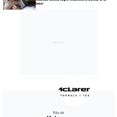
león'
Más de