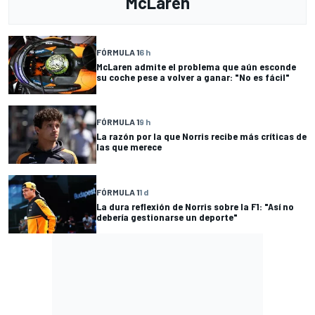
McLaren
FÓRMULA 1
6 h
McLaren admite el problema que aún esconde
su coche pese a volver a ganar: "No es fácil"
FÓRMULA 1
9 h
La razón por la que Norris recibe más críticas de
las que merece
FÓRMULA 1
1 d
La dura reflexión de Norris sobre la F1: "Así no
debería gestionarse un deporte"