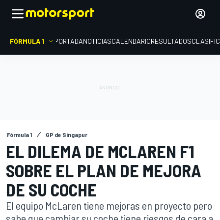
FÓRMULA 1
PORTADA
NOTICIAS
CALENDARIO
RESULTADOS
CLASIFI
Fórmula 1
GP de Singapur
EL DILEMA DE MCLAREN F1
SOBRE EL PLAN DE MEJORA
DE SU COCHE
El equipo McLaren tiene mejoras en proyecto pero
sabe que cambiar su coche tiene riesgos de cara a