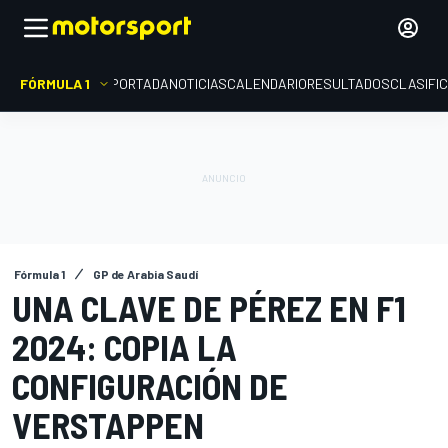
FÓRMULA 1
PORTADA
NOTICIAS
CALENDARIO
RESULTADOS
CLASIFI
Fórmula 1
GP de Arabia Saudí
UNA CLAVE DE PÉREZ EN F1
2024: COPIA LA
CONFIGURACIÓN DE
VERSTAPPEN