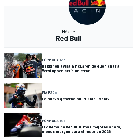
Más de
Red Bull
FÓRMULA 1
2 d
Häkkinen avisa a McLaren de que fichar a
Verstappen sería un error
FIA F2
2 d
La nueva generación: Nikola Tsolov
FÓRMULA 1
3 d
El dilema de Red Bull: más mejoras ahora,
menos margen para el resto de 2026