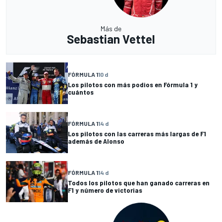
Más de
Sebastian Vettel
FÓRMULA 1
10 d
Los pilotos con más podios en Fórmula 1 y
cuántos
FÓRMULA 1
14 d
Los pilotos con las carreras más largas de F1
además de Alonso
FÓRMULA 1
14 d
Todos los pilotos que han ganado carreras en
F1 y número de victorias