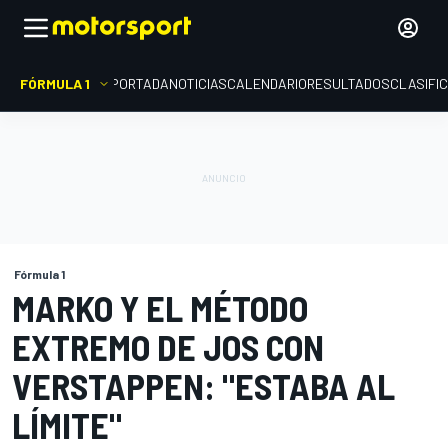
FÓRMULA 1
PORTADA
NOTICIAS
CALENDARIO
RESULTADOS
CLASIFI
Fórmula 1
MARKO Y EL MÉTODO
EXTREMO DE JOS CON
VERSTAPPEN: "ESTABA AL
LÍMITE"