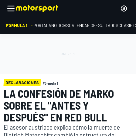
FÓRMULA 1
PORTADA
NOTICIAS
CALENDARIO
RESULTADOS
CLASIFI
DECLARACIONES
Fórmula 1
LA CONFESIÓN DE MARKO
SOBRE EL "ANTES Y
DESPUÉS" EN RED BULL
El asesor austriaco explica cómo la muerte de
Dietrich Mateschitz cambió la estructura del