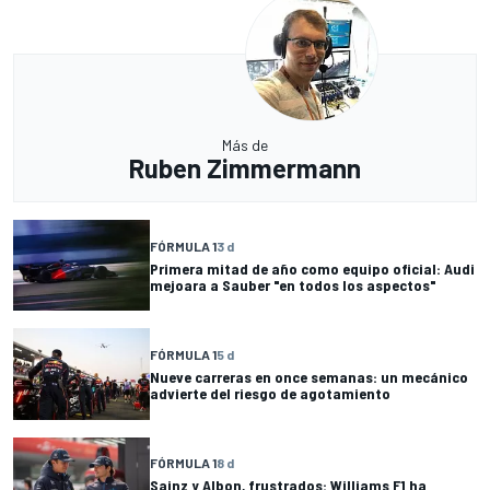
Más de
Ruben Zimmermann
FÓRMULA 1
3 d
Primera mitad de año como equipo oficial: Audi
mejoara a Sauber "en todos los aspectos"
FÓRMULA 1
5 d
Nueve carreras en once semanas: un mecánico
advierte del riesgo de agotamiento
FÓRMULA 1
8 d
Sainz y Albon, frustrados: Williams F1 ha