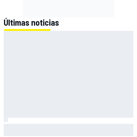
Últimas noticias
Ruiloba gana un Rally Isla de Los Volcanes de infarto por 1
décima y hace historia con Lancia