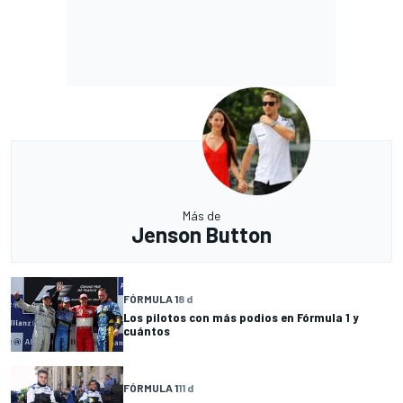
Más de
Jenson Button
FÓRMULA 1
8 d
Los pilotos con más podios en Fórmula 1 y
cuántos
FÓRMULA 1
11 d