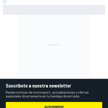
KTM podrá sustituir la pieza anómala de sus motores
antes del GP de Aragón
Suscríbete a nuestra newsletter
Recibe noticias de motorsport, actualizaciones y ofertas
especiales directamente en tu bandeja de entrada.
SUSCRIBIRSE