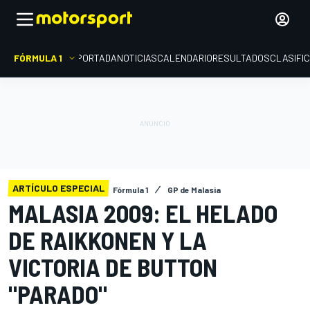
FÓRMULA 1
PORTADA
NOTICIAS
CALENDARIO
RESULTADOS
CLASIFI
ARTÍCULO ESPECIAL
Fórmula 1
GP de Malasia
MALASIA 2009: EL HELADO
DE RAIKKONEN Y LA
VICTORIA DE BUTTON
"PARADO"