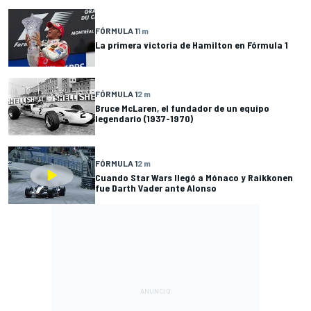
FÓRMULA 1
1 m
La primera victoria de Hamilton en Fórmula 1
FÓRMULA 1
2 m
Bruce McLaren, el fundador de un equipo
legendario (1937-1970)
FÓRMULA 1
2 m
Cuando Star Wars llegó a Mónaco y Raikkonen
fue Darth Vader ante Alonso