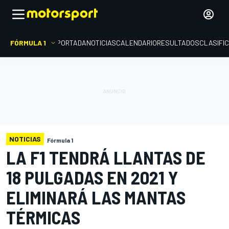
FÓRMULA 1
PORTADA
NOTICIAS
CALENDARIO
RESULTADOS
CLASIFI
NOTICIAS
Fórmula 1
LA F1 TENDRÁ LLANTAS DE
18 PULGADAS EN 2021 Y
ELIMINARÁ LAS MANTAS
TÉRMICAS