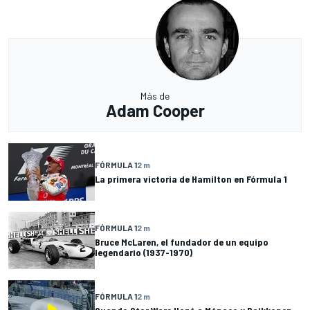
Más de
Adam Cooper
FÓRMULA 1
2 m
La primera victoria de Hamilton en Fórmula 1
FÓRMULA 1
2 m
Bruce McLaren, el fundador de un equipo
legendario (1937-1970)
FÓRMULA 1
2 m