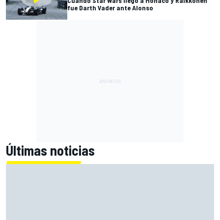
Cuando Star Wars llegó a Mónaco y Raikkonen
fue Darth Vader ante Alonso
Últimas noticias