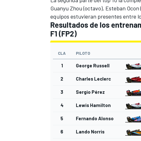
Guanyu Zhou
(octavo),
Esteban Ocon
equipos estuvieran presentes entre lo
Resultados de los entrenam
F1 (FP2)
CLA
PILOTO
1
George Russell
2
Charles Leclerc
MÁS CATEGORÍAS
3
Sergio Pérez
4
Lewis Hamilton
5
Fernando Alonso
6
Lando Norris