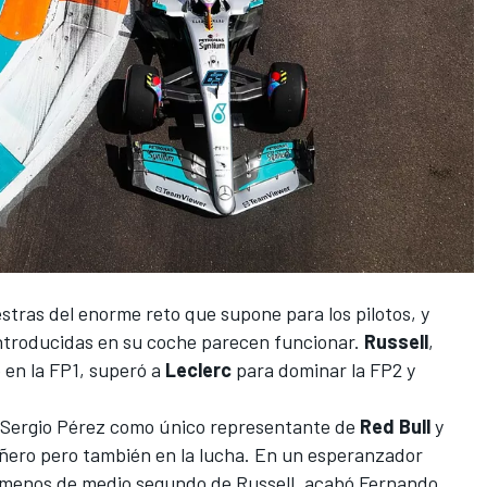
stras del enorme reto que supone para los pilotos, y
ntroducidas en su coche parecen funcionar.
Russell
,
 en la FP1, superó a
Leclerc
para dominar la FP2 y
Sergio Pérez
como único representante de
Red Bull
y
añero pero también en la lucha. En un esperanzador
a menos de medio segundo de Russell, acabó
Fernando