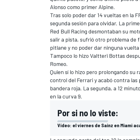
Alonso
como primer
Alpine
.
Tras solo poder dar 14 vueltas en la 
segunda sesión para olvidar. La prime
Red Bull Racing
desmontaban su motor
salir a pista, sufrió otro problema de 
pitlane y no poder dar ninguna vuelta
Tampoco lo hizo
Valtteri Bottas
despué
Romeo
.
Quien sí lo hizo pero prolongando su 
control del
Ferrari
y acabó contra las 
bandera roja. La segunda, a 12 minutos
en la curva 9.
Por si no lo viste:
Vídeo: el viernes de Sainz en Miami a
La segunda parte del top 10 la compl