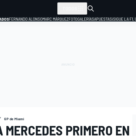
TODOS
ADOS
FERNANDO ALONSO
MARC MÁRQUEZ
FOTOGALERÍAS
APUESTAS
¡SIGUE LA F1,
P
GP de Miami
A MERCEDES PRIMERO EN