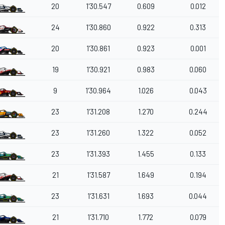
20
1'30.547
0.609
0.012
24
1'30.860
0.922
0.313
20
1'30.861
0.923
0.001
19
1'30.921
0.983
0.060
9
1'30.964
1.026
0.043
23
1'31.208
1.270
0.244
23
1'31.260
1.322
0.052
23
1'31.393
1.455
0.133
21
1'31.587
1.649
0.194
23
1'31.631
1.693
0.044
21
1'31.710
1.772
0.079