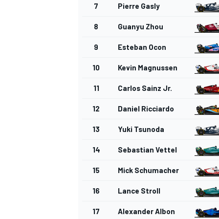
7
Pierre Gasly
8
Guanyu Zhou
9
Esteban Ocon
10
Kevin Magnussen
11
Carlos Sainz Jr.
12
Daniel Ricciardo
13
Yuki Tsunoda
14
Sebastian Vettel
15
Mick Schumacher
16
Lance Stroll
17
Alexander Albon