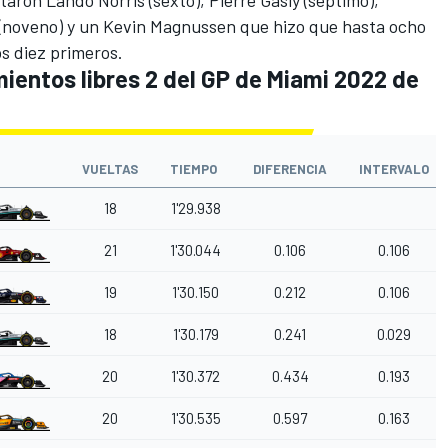
(noveno) y un
Kevin Magnussen
que hizo que hasta ocho
s diez primeros.
ientos libres 2 del GP de Miami 2022 de
VUELTAS
TIEMPO
DIFERENCIA
INTERVALO
18
1'29.938
21
1'30.044
0.106
0.106
19
1'30.150
0.212
0.106
18
1'30.179
0.241
0.029
20
1'30.372
0.434
0.193
20
1'30.535
0.597
0.163