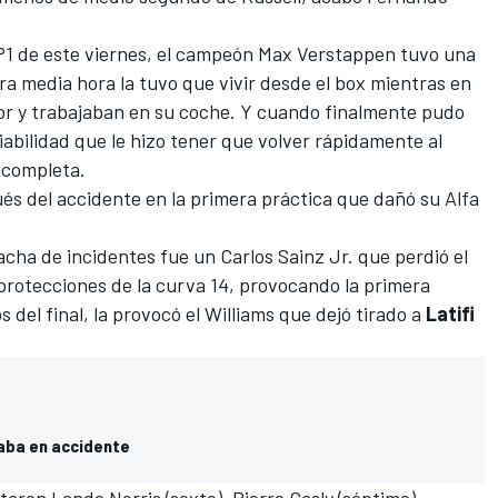
FP1 de este viernes, el campeón
Max Verstappen
tuvo una
ra media hora la tuvo que vivir desde el box mientras en
 y trabajaban en su coche. Y cuando finalmente pudo
fiabilidad que le hizo tener que volver rápidamente al
 completa.
s del accidente en la primera práctica que dañó su
Alfa
racha de incidentes fue un
Carlos Sainz Jr.
que perdió el
protecciones de la curva 14, provocando la primera
 del final, la provocó el
Williams
que dejó tirado a
Latifi
caba en accidente
etaron
Lando Norris
(sexto),
Pierre Gasly
(séptimo),