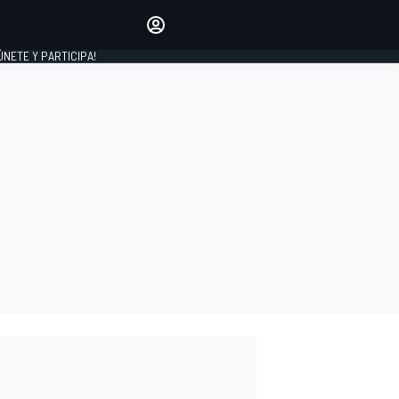
Haz que tu voz se escuche
comentando los artículos
 ÚNETE Y PARTICIPA!
INICIAR SESIÓN
EDICIÓN
ESPAÑA