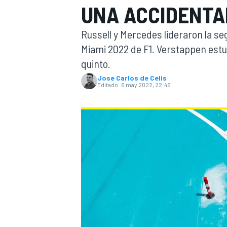
UNA ACCIDENTAD
INDYCAR
WRC
Russell y Mercedes lideraron la s
Miami 2022 de F1. Verstappen estuv
quinto.
Jose Carlos de Celis
Editado:
6 may 2022, 22:46
WEC
FÓRMULA E