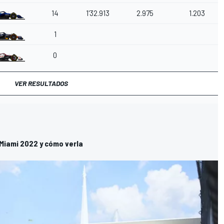
14
1'32.913
2.975
1.203
1
0
VER RESULTADOS
n Miami 2022 y cómo verla