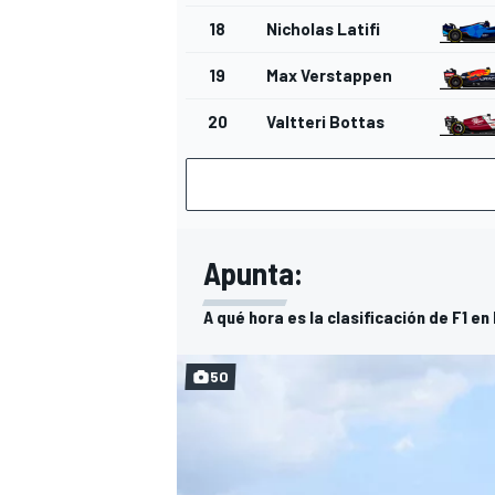
18
Nicholas Latifi
19
Max Verstappen
20
Valtteri Bottas
Apunta:
A qué hora es la clasificación de F1 e
50