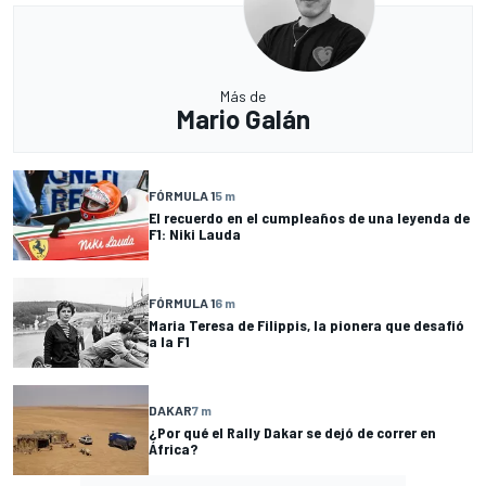
Más de
Mario Galán
FÓRMULA 1
5 m
El recuerdo en el cumpleaños de una leyenda de
F1: Niki Lauda
FÓRMULA 1
6 m
Maria Teresa de Filippis, la pionera que desafió
a la F1
DAKAR
7 m
¿Por qué el Rally Dakar se dejó de correr en
África?