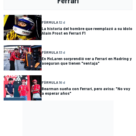
Ferrari
FÓRMULA 1
2 d
La historia del hombre que reemplazó a su ídolo
Alain Prost en Ferrari F1
FÓRMULA 1
3 d
En McLaren sorprendió ver a Ferrari en Madring y
aseguran que tienen "ventaja"
FÓRMULA 1
6 d
Bearman sueña con Ferrari, pero avisa: "No voy
a esperar años"