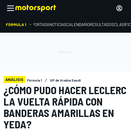
FÓRMULA 1
PORTADA
NOTICIAS
CALENDARIO
RESULTADOS
CLASIFI
ANÁLISIS
Fórmula 1
GP de Arabia Saudí
¿CÓMO PUDO HACER LECLERC
LA VUELTA RÁPIDA CON
BANDERAS AMARILLAS EN
YEDA?