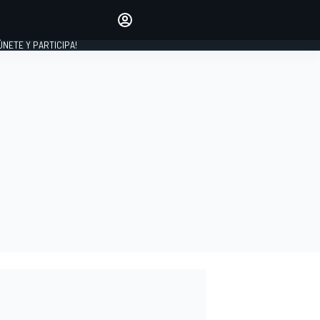
Haz que tu voz se escuche
comentando los artículos
 ÚNETE Y PARTICIPA!
INICIAR SESIÓN
EDICIÓN
ESPAÑA