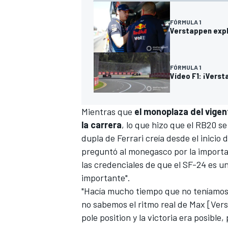
FÓRMULA 1
Verstappen expl
FÓRMULA 1
Vídeo F1: ¡Verst
Mientras que
el monoplaza del vigen
la carrera
, lo que hizo que el
RB20
se 
dupla de
Ferrari
creía desde el inicio 
preguntó al monegasco por la importan
las credenciales de que el
SF-24
es un
importante".
"Hacía mucho tiempo que no teníamos e
no sabemos el ritmo real de Max [Vers
pole position y la victoria era posib