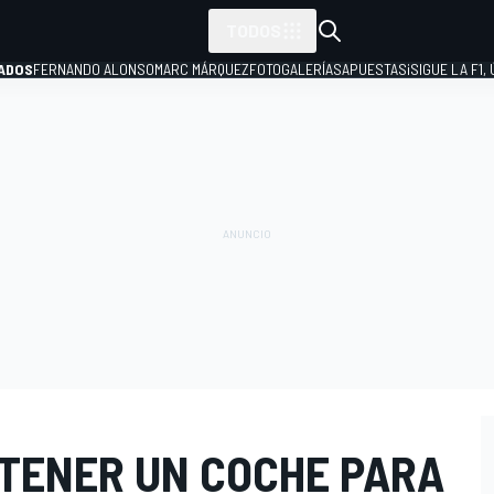
TODOS
ADOS
FERNANDO ALONSO
MARC MÁRQUEZ
FOTOGALERÍAS
APUESTAS
¡SIGUE LA F1,
P
 TENER UN COCHE PARA