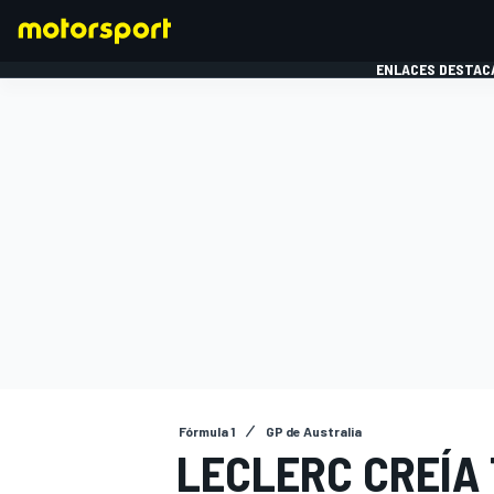
ENLACES DESTAC
FÓRMULA 1
MOTOG
Fórmula 1
GP de Australia
LECLERC CREÍA