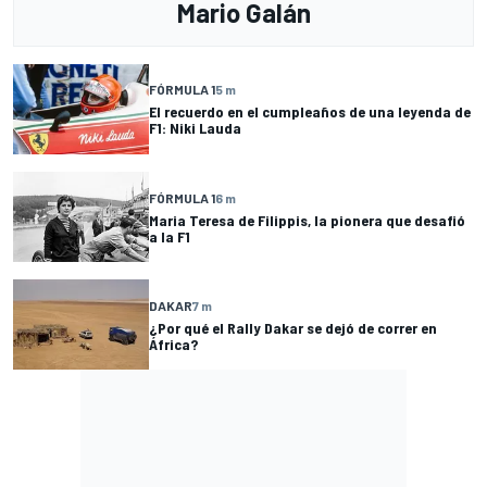
Mario Galán
FÓRMULA 1
5 m
El recuerdo en el cumpleaños de una leyenda de
F1: Niki Lauda
FÓRMULA 1
6 m
Maria Teresa de Filippis, la pionera que desafió
a la F1
DAKAR
7 m
¿Por qué el Rally Dakar se dejó de correr en
África?