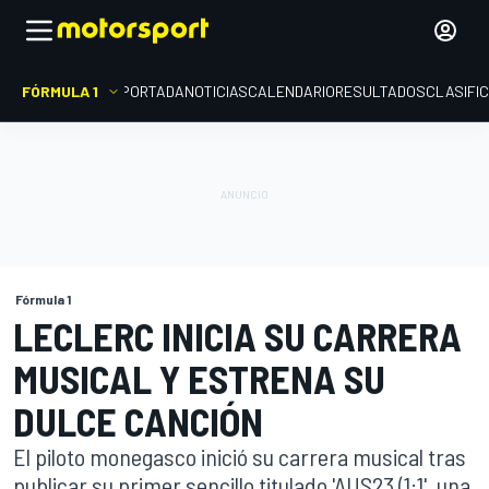
FÓRMULA 1
PORTADA
NOTICIAS
CALENDARIO
RESULTADOS
CLASIFI
Fórmula 1
LECLERC INICIA SU CARRERA
MUSICAL Y ESTRENA SU
DULCE CANCIÓN
El piloto monegasco inició su carrera musical tras
publicar su primer sencillo titulado 'AUS23 (1:1', una