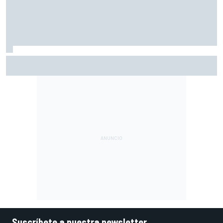
El gran dilema de Ferrari según un experto: ¿libertad a sus
pilotos o pensar ya en el Mundial?
Suscríbete a nuestra newsletter