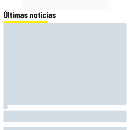
Últimas noticias
Con el Destrier, Bugatti convierte su Bolide de circuito en
una escultura sobre ruedas