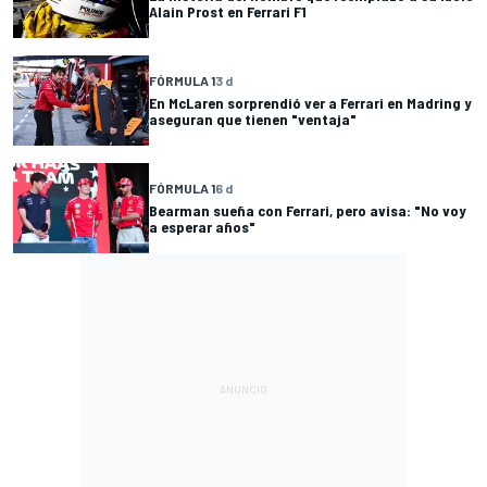
Alain Prost en Ferrari F1
FÓRMULA 1
3 d
En McLaren sorprendió ver a Ferrari en Madring y
aseguran que tienen "ventaja"
FÓRMULA 1
6 d
Bearman sueña con Ferrari, pero avisa: "No voy
a esperar años"