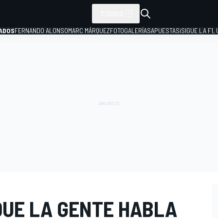
TODOS
ADOS
FERNANDO ALONSO
MARC MÁRQUEZ
FOTOGALERÍAS
APUESTAS
¡SIGUE LA F1,
P
QUE LA GENTE HABLA