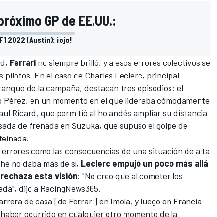
próximo GP de EE.UU.:
1 2022 (Austin): ¡ojo!
ad,
Ferrari
no siempre brilló, y a esos errores colectivos se
s pilotos. En el caso de
Charles Leclerc
, principal
ranque de la campaña, destacan tres episodios:
el
o Pérez
,
en un momento en el que lideraba cómodamente
Paul Ricard
, que permitió al holandés ampliar su distancia
sada de frenada en Suzuka
, que supuso el golpe de
feinada.
 errores como las consecuencias de una situación de alta
che no daba más de sí,
Leclerc empujó un poco más allá
o rechaza esta visión
: "No creo que al cometer los
da", dijo a RacingNews365.
rrera de casa [de Ferrari] en Imola, y luego en Francia
a haber ocurrido en cualquier otro momento de la