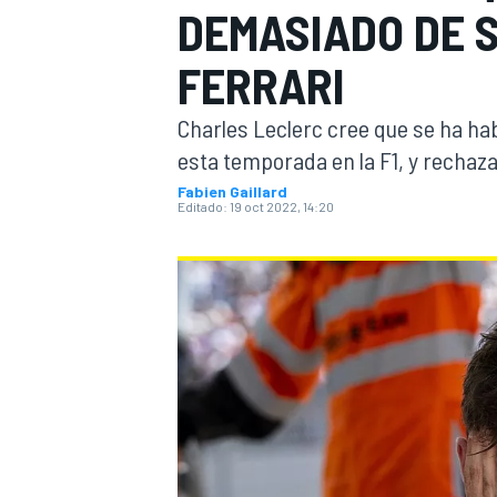
DEMASIADO DE 
INDYCAR
WRC
FERRARI
Charles Leclerc cree que se ha ha
esta temporada en la F1, y rechaza
Fabien Gaillard
Editado:
19 oct 2022, 14:20
WEC
FÓRMULA E