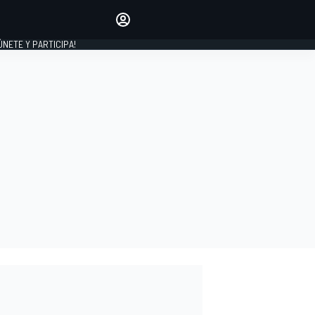
Haz que tu voz se escuche
comentando los artículos
 ÚNETE Y PARTICIPA!
INICIAR SESIÓN
EDICIÓN
ESPAÑA