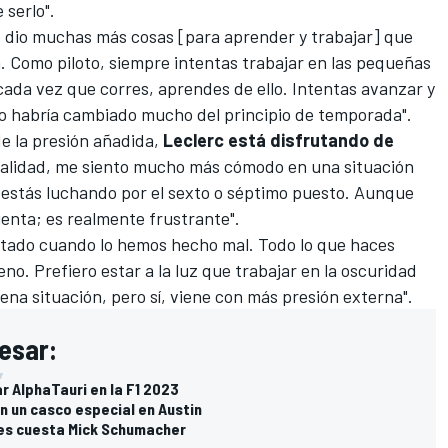
 serlo".
me dio muchas más cosas [para aprender y trabajar] que
 Como piloto, siempre intentas trabajar en las pequeñas
 cada vez que corres, aprendes de ello. Intentas avanzar y
no habría cambiado mucho del principio de temporada".
de la presión añadida,
Leclerc está disfrutando de
ealidad, me siento mucho más cómodo en una situación
estás luchando por el sexto o séptimo puesto. Aunque
enta; es realmente frustrante".
otado cuando lo hemos hecho mal. Todo lo que haces
no. Prefiero estar a la luz que trabajar en la oscuridad
ena situación, pero sí, viene con más presión externa".
esar:
r AlphaTauri en la F1 2023
n un casco especial en Austin
 les cuesta Mick Schumacher