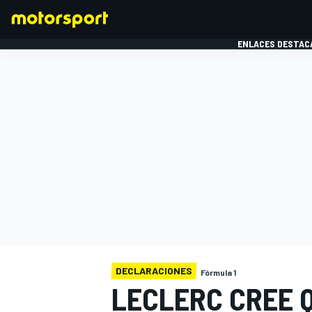
ENLACES DESTAC
FÓRMULA 1
MOTOG
DECLARACIONES
Fórmula 1
LECLERC CREE 