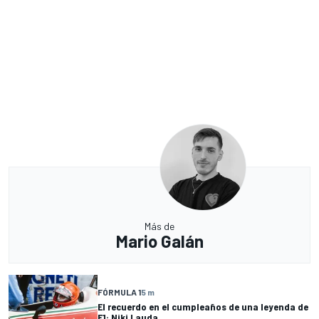
Más de
Mario Galán
FÓRMULA 1
5 m
El recuerdo en el cumpleaños de una leyenda de
F1: Niki Lauda