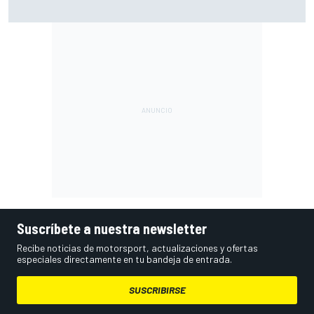
Vowles defiende el proyecto de Williams pese a sus pobres
resultados en 2026
Suscríbete a nuestra newsletter
Recibe noticias de motorsport, actualizaciones y ofertas
especiales directamente en tu bandeja de entrada.
SUSCRIBIRSE