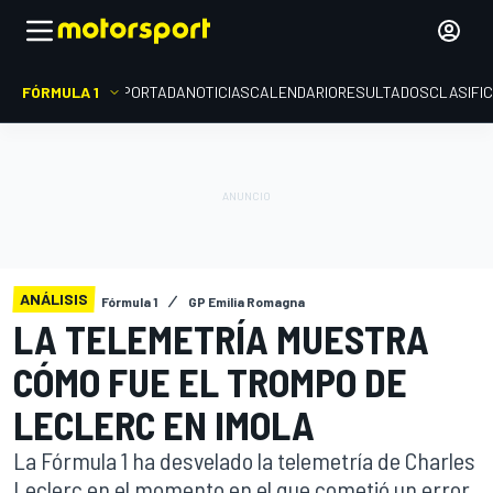
FÓRMULA 1
PORTADA
NOTICIAS
CALENDARIO
RESULTADOS
CLASIFI
ANÁLISIS
Fórmula 1
GP Emilia Romagna
LA TELEMETRÍA MUESTRA
CÓMO FUE EL TROMPO DE
LECLERC EN IMOLA
La Fórmula 1 ha desvelado la telemetría de Charles
Leclerc en el momento en el que cometió un error