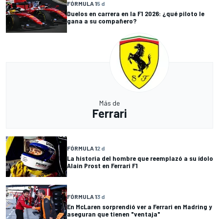
FÓRMULA 1
5 d
Duelos en carrera en la F1 2026: ¿qué piloto le
gana a su compañero?
Más de
Ferrari
FÓRMULA 1
2 d
La historia del hombre que reemplazó a su ídolo
Alain Prost en Ferrari F1
FÓRMULA 1
3 d
En McLaren sorprendió ver a Ferrari en Madring y
aseguran que tienen "ventaja"