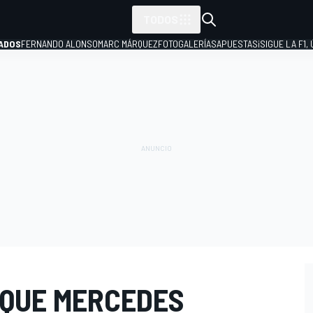
TODOS
ADOS
FERNANDO ALONSO
MARC MÁRQUEZ
FOTOGALERÍAS
APUESTAS
¡SIGUE LA F1,
P
 QUE MERCEDES