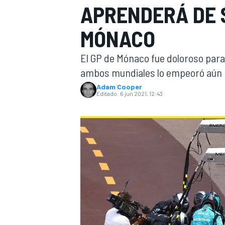
APRENDERÁ DE 
INDYCAR
WRC
MÓNACO
El GP de Mónaco fue doloroso para 
ambos mundiales lo empeoró aún m
Adam Cooper
Editado:
6 jun 2021, 12:43
WEC
FÓRMULA E