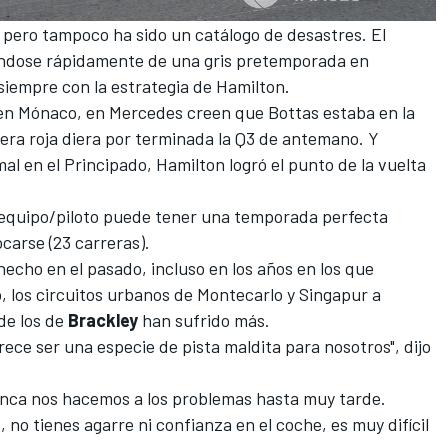
pero tampoco ha sido un catálogo de desastres. El
ándose rápidamente de
una gris pretemporada en
 siempre con la estrategia de Hamilton.
 en
Mónaco
, en Mercedes creen que Bottas estaba en la
dera roja diera por terminada la Q3 de antemano. Y
l en el Principado, Hamilton logró el punto de la vuelta
 equipo/piloto puede tener una temporada perfecta
carse (23 carreras).
echo en el pasado, incluso en los años en los que
, los
circuitos urbanos de Montecarlo
y
Singapur
a
de los de
Brackley
han sufrido más.
ece ser una especie de pista maldita para nosotros", dijo
nca nos hacemos a los problemas hasta muy tarde.
no tienes agarre ni confianza en el coche, es muy difícil