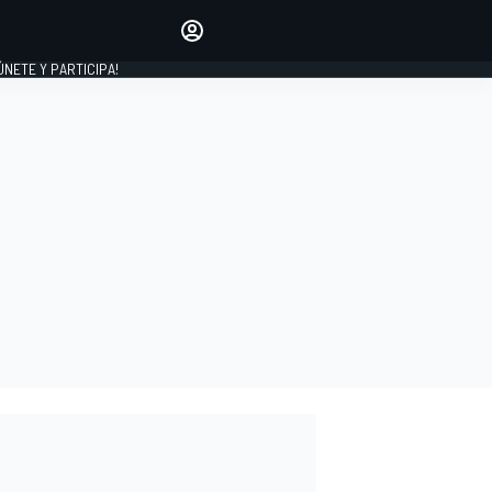
Haz que tu voz se escuche
comentando los artículos
 ÚNETE Y PARTICIPA!
INICIAR SESIÓN
EDICIÓN
ESPAÑA