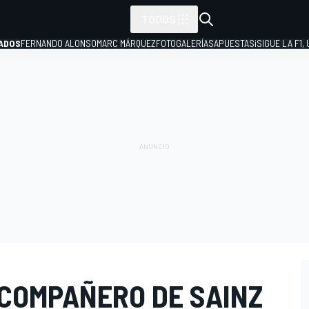
TODOS
ADOS
FERNANDO ALONSO
MARC MÁRQUEZ
FOTOGALERÍAS
APUESTAS
¡SIGUE LA F1,
P
 COMPAÑERO DE SAINZ