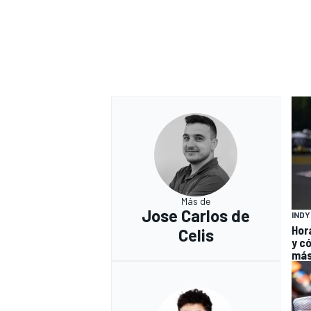
Más de
Jose Carlos de
IND
Hor
Celis
y có
má