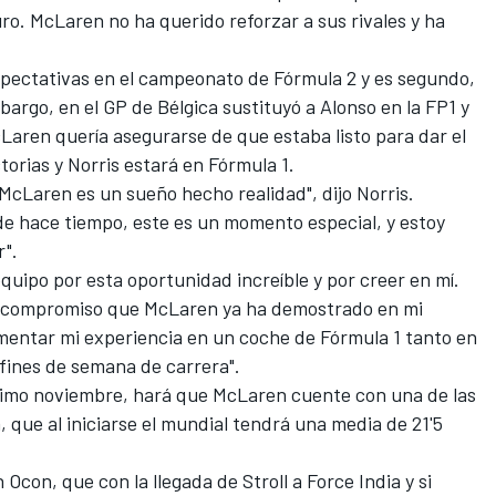
uro. McLaren no ha querido reforzar a sus rivales y ha
expectativas en el campeonato de
Fórmula 2 y es segundo
,
mbargo, en el
GP de Bélgica sustituyó a Alonso en la FP1
y
cLaren quería asegurarse de que estaba listo para dar el
torias y Norris estará en
Fórmula 1
.
 McLaren es un sueño hecho realidad", dijo Norris.
de hace tiempo, este es un momento especial, y estoy
r".
 equipo por esta oportunidad increíble y por creer en mí.
l compromiso que McLaren ya ha demostrado en mi
umentar mi experiencia en un coche de Fórmula 1 tanto en
 fines de semana de carrera".
óximo noviembre, hará que
McLaren
cuente con una de las
a, que al iniciarse el mundial tendrá una media de 21'5
n Ocon
, que con la llegada de Stroll a Force India y si