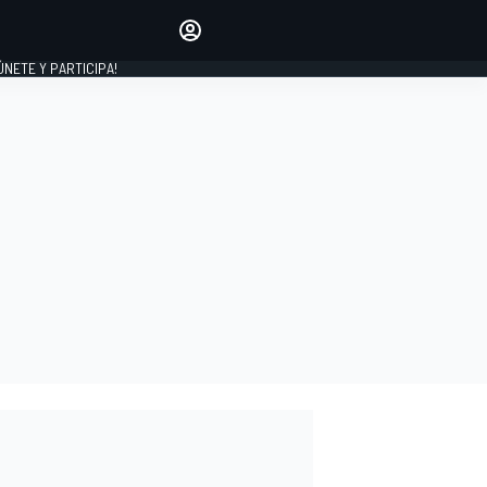
Haz que tu voz se escuche
comentando los artículos
 ÚNETE Y PARTICIPA!
INICIAR SESIÓN
EDICIÓN
ESPAÑA