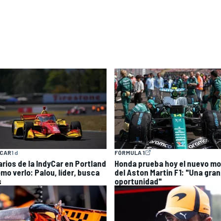
YCAR
1 d
FÓRMULA 1
arios de la IndyCar en Portland
Honda prueba hoy el nuevo mo
mo verlo: Palou, líder, busca
del Aston Martin F1: "Una gran
s
oportunidad"