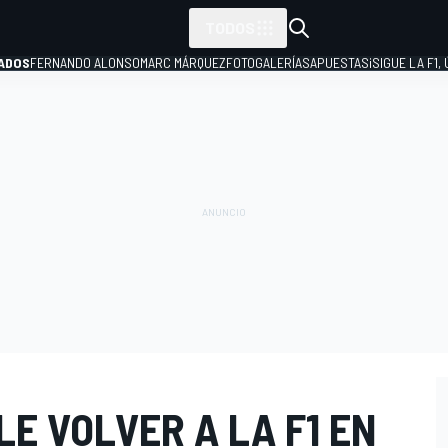
TODOS
ADOS
FERNANDO ALONSO
MARC MÁRQUEZ
FOTOGALERÍAS
APUESTAS
¡SIGUE LA F1,
P
LE VOLVER A LA F1 EN