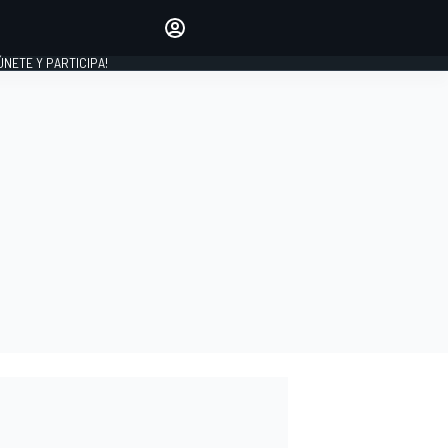
Haz que tu voz se escuche
comentando los artículos
 ÚNETE Y PARTICIPA!
INICIAR SESIÓN
EDICIÓN
ESPAÑA