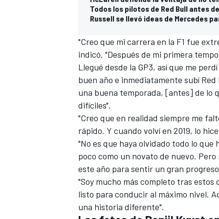
Todos los pilotos de Red Bull antes d
Russell se llevó ideas de Mercedes pa
"Creo que mi carrera en la F1 fue ex
indicó. "Después de mi primera tempor
Llegué desde la GP3, así que me perdí 
buen año e inmediatamente subí
Red 
una buena temporada, [antes] de lo 
difíciles".
"Creo que en realidad siempre me falt
MÁS CATEGORÍAS
rápido. Y cuando volví en 2019, lo hi
"No es que haya olvidado todo lo que 
poco como un novato de nuevo. Pero 
este año para sentir un gran progreso
"Soy mucho más completo tras estos do
listo para conducir al máximo nivel. A
una historia diferente".