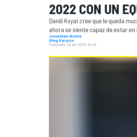
2022 CON UN EQ
INDYCAR
WRC
Daniil Kvyat cree que le queda mu
ahora se siente capaz de estar en 
Jonathan Noble
Oleg Karpov
Publicado:
24 dic 2020, 15:42
WEC
FÓRMULA E