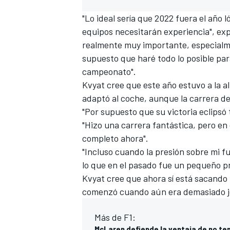
"Lo ideal sería que 2022 fuera el año 
equipos necesitarán experiencia", ex
realmente muy importante, especialm
supuesto que haré todo lo posible pa
campeonato".
Kvyat cree que este año estuvo a la 
adaptó al coche, aunque la
carrera d
"Por supuesto que su victoria eclipsó 
"Hizo una carrera fantástica, pero en
completo ahora".
"Incluso cuando la presión sobre mi f
lo que en el pasado fue un pequeño p
Kvyat cree que ahora sí está sacando 
comenzó cuando aún era demasiado j
Más de F1:
McLaren defiende la ventaja de no te