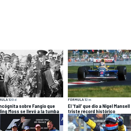
ULA 1
20 d
FÓRMULA 1
2 m
incógnita sobre Fangio que
El 'fail' que dio a Nigel Mansell
ling Moss se llevó a la tumba
triste récord histórico