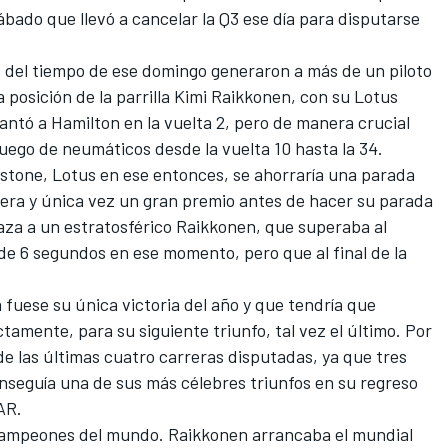
ábado que llevó a cancelar la Q3 ese día para disputarse
s del tiempo de ese domingo generaron a más de un piloto
 posición de la parrilla
Kimi Raikkonen
, con su Lotus
lantó a Hamilton en la vuelta 2, pero de manera crucial
juego de neumáticos desde la vuelta 10 hasta la 34.
Enstone, Lotus en ese entonces, se ahorraría una parada
mera y única vez un gran premio antes de hacer su parada
laza a un estratosférico Raikkonen, que superaba al
e 6 segundos en ese momento, pero que al final de la
fuese su única victoria del año y que tendría que
actamente,
para su siguiente triunfo, tal vez el último
. Por
e las últimas cuatro carreras disputadas, ya que tres
nseguía una de sus más célebres triunfos en su regreso
AR
.
es campeones del mundo. Raikkonen arrancaba el mundial