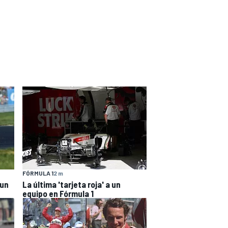
FÓRMULA 1
2 m
 un
La última 'tarjeta roja' a un
equipo en Fórmula 1