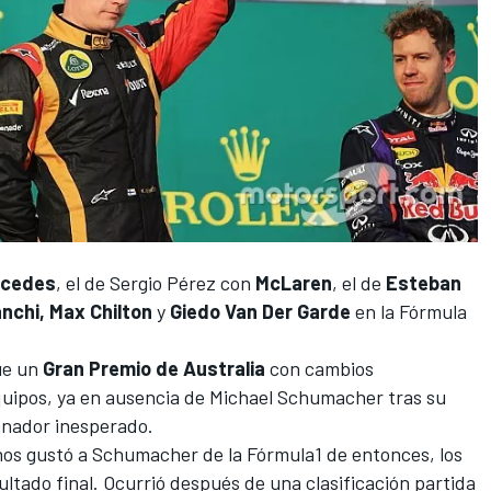
rcedes
, el de
Sergio Pérez
con
McLaren
, el de
Esteban
anchi, Max Chilton
y
Giedo Van Der Garde
en la
Fórmula
fue un
Gran Premio de Australia
con cambios
quipos, ya en ausencia de
Michael Schumacher
tras su
ganador inesperado.
os gustó a Schumacher de la Fórmula1 de entonces, los
ultado final. Ocurrió después de una clasificación partida