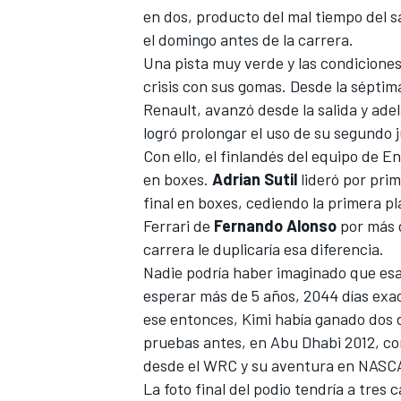
en dos, producto del mal tiempo del s
el domingo antes de la carrera.
Una pista muy verde y las condicione
crisis con sus gomas. Desde la séptima
Renault, avanzó desde la salida y ade
logró prolongar el uso de su segundo 
Con ello, el finlandés del equipo de 
en boxes.
Adrian Sutil
lideró por pri
final en boxes, cediendo la primera p
Ferrari
de
Fernando Alonso
por más d
carrera le duplicaría esa diferencia.
Nadie podría haber imaginado que esa 
esperar más de 5 años, 2044 días ex
ese entonces, Kimi había ganado dos d
pruebas antes, en Abu Dhabi 2012, co
desde el
WRC
y su aventura en
NASC
La foto final del podio tendría a tr