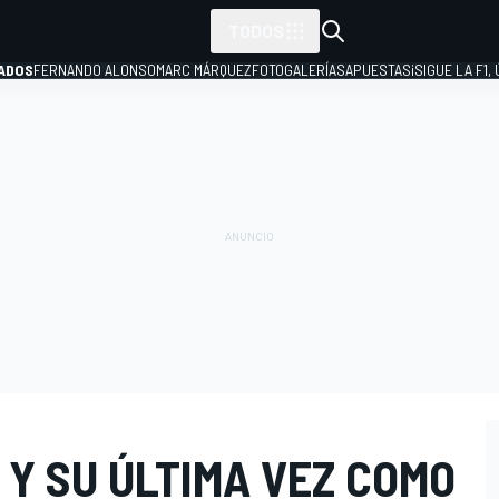
TODOS
ADOS
FERNANDO ALONSO
MARC MÁRQUEZ
FOTOGALERÍAS
APUESTAS
¡SIGUE LA F1,
P
 Y SU ÚLTIMA VEZ COMO