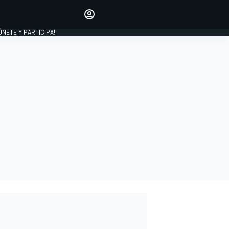
Haz que tu voz se escuche
comentando los artículos
 ÚNETE Y PARTICIPA!
INICIAR SESIÓN
EDICIÓN
ESPAÑA