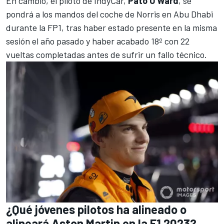
En cambio, el piloto de IndyCar,
Pato O'Ward
, se
pondrá a los mandos del coche de Norris en Abu Dhabi
durante la FP1, tras haber estado presente en la misma
sesión el año pasado y haber acabado 18º con 22
vueltas completadas antes de sufrir un fallo técnico.
¿Qué jóvenes pilotos ha alineado o
alineará Aston Martin en la F1 2023?