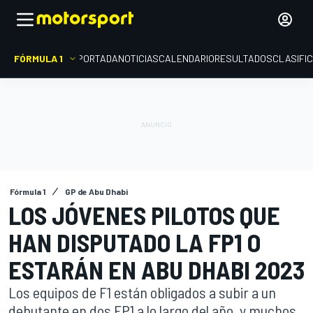
FÓRMULA 1
PORTADA
NOTICIAS
CALENDARIO
RESULTADOS
CLASIFI
Fórmula 1
GP de Abu Dhabi
LOS JÓVENES PILOTOS QUE
HAN DISPUTADO LA FP1 O
ESTARÁN EN ABU DHABI 2023
Los equipos de F1 están obligados a subir a un
debutante en dos FP1 a lo largo del año, y muchos