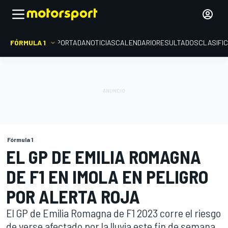
FÓRMULA 1
PORTADA
NOTICIAS
CALENDARIO
RESULTADOS
CLASIFI
Fórmula 1
EL GP DE EMILIA ROMAGNA
DE F1 EN IMOLA EN PELIGRO
POR ALERTA ROJA
El GP de Emilia Romagna de F1 2023 corre el riesgo
de verse afectado por la lluvia este fin de semana,