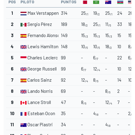
POS
PILOTO
PUNTOS
1
Max Verstappen
314
25
19
25
24
26
/1
/2
/1
/
2
Sergio Pérez
189
18
25
11
33
18
/2
/1
/5
/2
3
Fernando Alonso
149
15
15
15
15
15
/3
/3
/3
/3
4
Lewis Hamilton
148
10
10
18
10
8
/5
/5
/2
/6
5
Charles Leclerc
99
-
6
-
22
6
/7
/7
6
George Russell
99
6
12
-
10
12
/7
/4
/4
7
Carlos Sainz
92
12
8
-
14
10
/4
/6
/5
8
Lando Norris
69
-
-
8
2
-
/6
9
Lance Stroll
47
8
-
12
7
-
/6
/4
10
Esteban Ocon
35
-
4
-
-
2
/8
/9
11
Oscar Piastri
34
-
-
4
-
-
/8