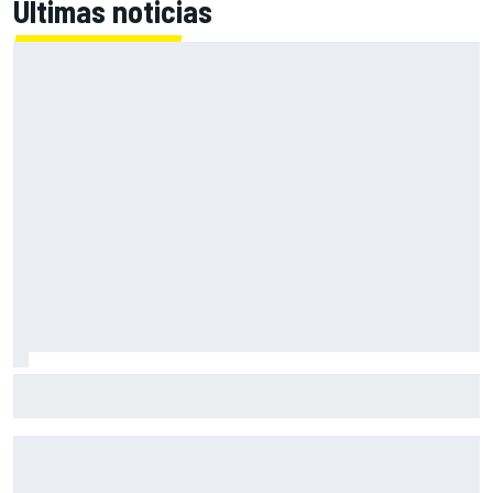
Últimas noticias
Bagnaia: "Este año no sé todo sobre mi moto, entro en
pista y simplemente piloto lo que tengo"