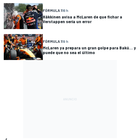
FÓRMULA 1
16 h
Häkkinen avisa a McLaren de que fichar a
Verstappen sería un error
FÓRMULA 1
19 h
McLaren ya prepara un gran golpe para Bakú... y
puede que no sea el último