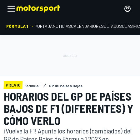
FÓRMULA 1
PORTADA
NOTICIAS
CALENDARIO
RESULTADOS
CLASIFI
PREVIO
Fórmula 1
GP de Países Bajos
HORARIOS DEL GP DE PAÍSES
BAJOS DE F1 (DIFERENTES) Y
CÓMO VERLO
¡Vuelve la F1! Apunta los horarios (cambiados) del
GP de Países Bajos de Fórmula 1 2023 en