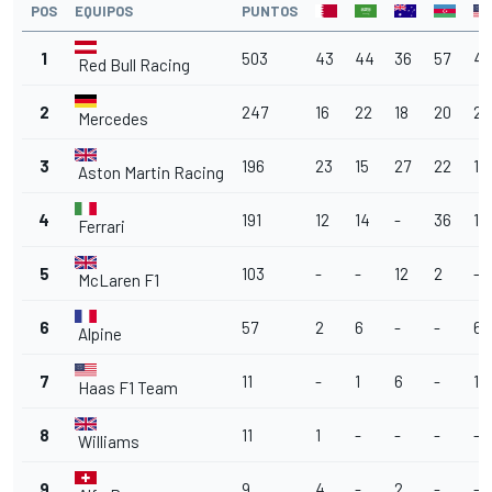
POS
EQUIPOS
PUNTOS
1
503
43
44
36
57
4
Red Bull Racing
2
247
16
22
18
20
20
Mercedes
3
196
23
15
27
22
15
Aston Martin Racing
4
191
12
14
-
36
16
Ferrari
5
103
-
-
12
2
-
McLaren F1
6
57
2
6
-
-
6
Alpine
7
11
-
1
6
-
1
Haas F1 Team
8
11
1
-
-
-
-
Williams
9
9
4
-
2
-
-