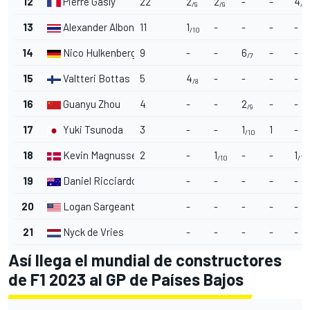
12
Pierre Gasly
22
2
2
-
-
4
/9
/9
/8
13
Alexander Albon
11
1
-
-
-
-
/10
14
Nico Hulkenberg
9
-
-
6
-
-
/7
15
Valtteri Bottas
5
4
-
-
-
-
/8
16
Guanyu Zhou
4
-
-
2
-
-
/9
17
Yuki Tsunoda
3
-
-
1
1
-
/10
18
Kevin Magnussen
2
-
1
-
-
1
/10
/10
19
Daniel Ricciardo
-
-
-
-
-
20
Logan Sargeant
-
-
-
-
-
21
Nyck de Vries
-
-
-
-
-
Así llega el mundial de constructores
de F1 2023 al GP de Países Bajos