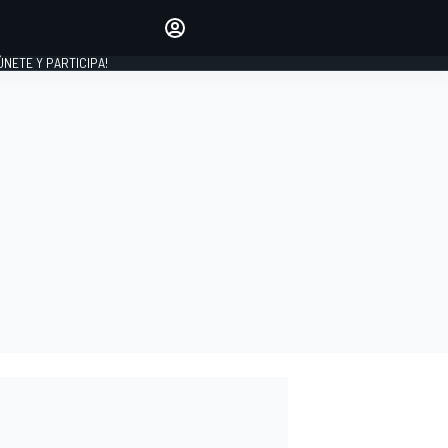
Haz que tu voz se escuche
comentando los artículos
 ÚNETE Y PARTICIPA!
INICIAR SESIÓN
EDICIÓN
ESPAÑA