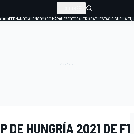
TODOS
ADOS
FERNANDO ALONSO
MARC MÁRQUEZ
FOTOGALERÍAS
APUESTAS
¡SIGUE LA F1,
P
P DE HUNGRÍA 2021 DE F1