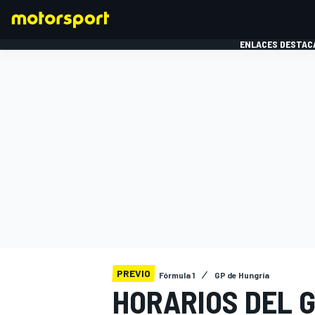
ENLACES DESTAC
FÓRMULA 1
MOTOG
PREVIO
Fórmula 1
GP de Hungría
HORARIOS DEL G