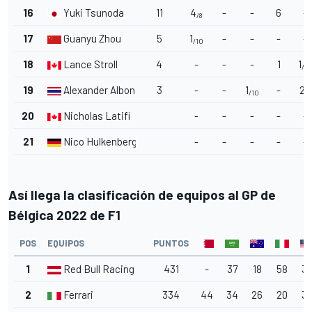
16
Yuki Tsunoda
11
4
-
-
6
-
/8
17
Guanyu Zhou
5
1
-
-
-
-
/10
18
Lance Stroll
4
-
-
-
1
1
/10
19
Alexander Albon
3
-
-
1
-
2
/10
/9
20
Nicholas Latifi
-
-
-
-
-
21
Nico Hulkenberg
-
-
-
-
-
Así llega la clasificación de equipos al GP de
Bélgica 2022 de F1
POS
EQUIPOS
PUNTOS
1
Red Bull Racing
431
-
37
18
58
3
2
Ferrari
334
44
34
26
20
3