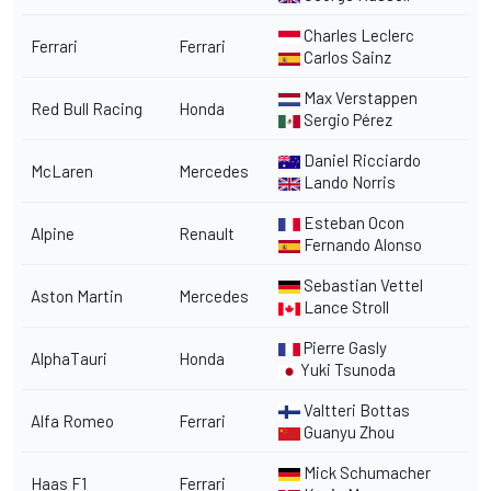
Charles Leclerc
Ferrari
Ferrari
Carlos Sainz
Max Verstappen
Red Bull Racing
Honda
Sergio Pérez
Daniel Ricciardo
McLaren
Mercedes
Lando Norris
Esteban Ocon
Alpine
Renault
Fernando Alonso
Sebastian Vettel
Aston Martin
Mercedes
Lance Stroll
Pierre Gasly
AlphaTauri
Honda
Yuki Tsunoda
Valtteri Bottas
Alfa Romeo
Ferrari
Guanyu Zhou
Mick Schumacher
Haas F1
Ferrari