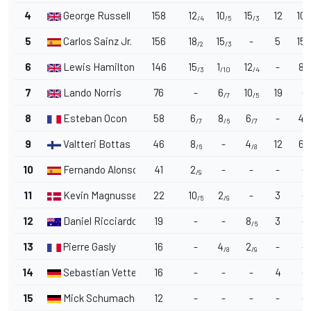
4
George Russell
158
12
10
15
12
10
/4
/5
/3
/
5
Carlos Sainz Jr.
156
18
15
-
5
15
/2
/3
/
6
Lewis Hamilton
146
15
1
12
-
8
/3
/10
/4
/6
7
Lando Norris
76
-
6
10
19
-
/7
/5
8
Esteban Ocon
58
6
8
6
-
4
/7
/6
/7
/8
9
Valtteri Bottas
46
8
-
4
12
6
/6
/8
/7
10
Fernando Alonso
41
2
-
-
-
-
/9
11
Kevin Magnussen
22
10
2
-
3
-
/5
/9
12
Daniel Ricciardo
19
-
-
8
3
-
/6
13
Pierre Gasly
16
-
4
2
-
-
/8
/9
14
Sebastian Vettel
16
-
-
-
4
-
15
Mick Schumacher
12
-
-
-
-
-