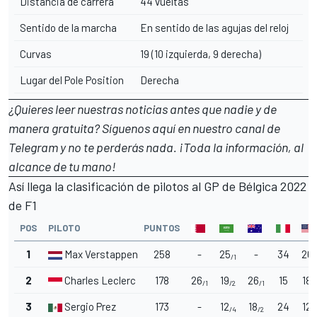
Distancia de carrera
44 vueltas
Sentido de la marcha
En sentido de las agujas del reloj
Curvas
19 (10 izquierda, 9 derecha)
Lugar del Pole Position
Derecha
¿Quieres leer nuestras noticias antes que nadie y de
manera gratuita? Síguenos
aquí en nuestro canal de
Telegram
y no te perderás nada. ¡Toda la información, al
alcance de tu mano!
Así llega la clasificación de pilotos al GP de Bélgica 2022
de F1
POS
PILOTO
PUNTOS
1
Max Verstappen
258
-
25
-
34
26
/1
/
2
Charles Leclerc
178
26
19
26
15
18
/1
/2
/1
/
3
Sergio Prez
173
-
12
18
24
12
/4
/2
/