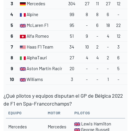
3
Mercedes
304
27
11
27
12
18
4
Alpine
99
8
8
6
-
4
5
McLaren F1
95
-
6
18
22
-
6
Alfa Romeo
51
9
-
4
12
6
7
Haas F1 Team
34
10
2
-
3
-
8
AlphaTauri
27
4
4
2
6
-
9
Aston Martin Racing
20
-
-
-
5
1
10
Williams
3
-
-
1
-
2
¿Qué pilotos y equipos disputan el GP de Bélgica 2022
de F1 en Spa-Francorchamps?
EQUIPO
MOTOR
PILOTOS
Lewis Hamilton
Mercedes
Mercedes
George Russell