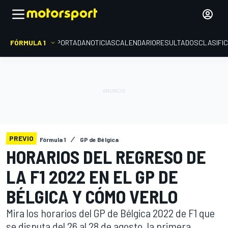
FÓRMULA 1
PORTADA
NOTICIAS
CALENDARIO
RESULTADOS
CLASIFI
PREVIO
Fórmula 1
GP de Bélgica
HORARIOS DEL REGRESO DE
LA F1 2022 EN EL GP DE
BÉLGICA Y CÓMO VERLO
Mira los horarios del GP de Bélgica 2022 de F1 que
se disputa del 26 al 28 de agosto, la primera