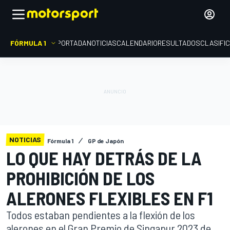
FÓRMULA 1
PORTADA
NOTICIAS
CALENDARIO
RESULTADOS
CLASIFI
NOTICIAS
Fórmula 1
GP de Japón
LO QUE HAY DETRÁS DE LA
PROHIBICIÓN DE LOS
ALERONES FLEXIBLES EN F1
Todos estaban pendientes a la flexión de los
alerones en el Gran Premio de Singapur 2023 de