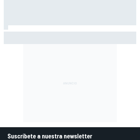
Márquez: "En la tercera vuelta he intentado un arreón y he
visto que ya no tenía neumático"
Suscríbete a nuestra newsletter