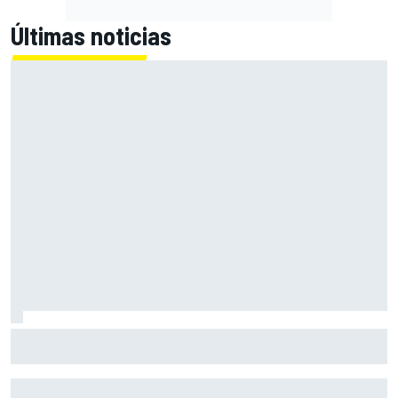
Últimas noticias
El Lamborghini Murciélago definitivo existe: es un SV con
cambio manual