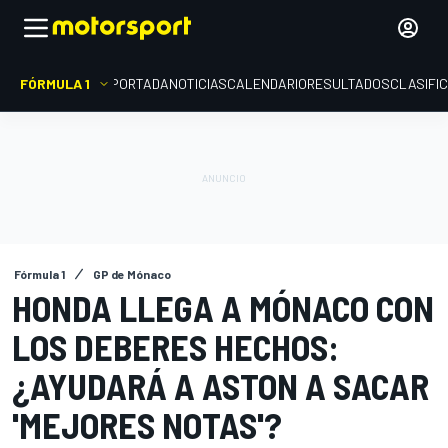
FÓRMULA 1
PORTADA
NOTICIAS
CALENDARIO
RESULTADOS
CLASIFI
Fórmula 1
GP de Mónaco
HONDA LLEGA A MÓNACO CON
LOS DEBERES HECHOS:
¿AYUDARÁ A ASTON A SACAR
'MEJORES NOTAS'?