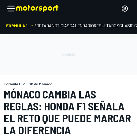
FÓRMULA 1
PORTADA
NOTICIAS
CALENDARIO
RESULTADOS
CLASIFI
Fórmula 1
GP de Mónaco
MÓNACO CAMBIA LAS
REGLAS: HONDA F1 SEÑALA
EL RETO QUE PUEDE MARCAR
LA DIFERENCIA